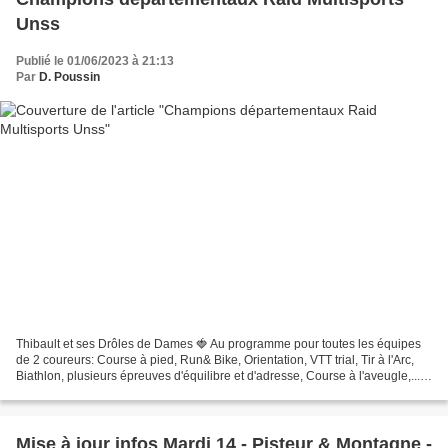
Unss
Publié le 01/06/2023 à 21:13
Par
D. Poussin
Thibault et ses Drôles de Dames 🍓 Au programme pour toutes les équipes
de 2 coureurs: Course à pied, Run& Bike, Orientation, VTT trial, Tir à l'Arc,
Biathlon, plusieurs épreuves d'équilibre et d'adresse, Course à l'aveugle,...
Une bien belle journée un...
Mise à jour infos Mardi 14 - Pisteur & Montagne -