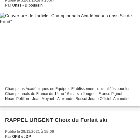
Publié le 31/01/2018 à 20:07
Par
Unss - D poussin
Champions Académiques en Equipe d'Etablissement, et qualifiés pour les
Championnats de France du 14 au 16 mars à Jougne : France Pignot -
Noam Pétillon - Jean Meynet - Alexandre Bossut Jeune Officiel: Amandine
Mermoud 2eme: Margaud Guillaumot - Jérémy...
RAPPEL URGENT Choix du Forfait ski
Publié le 29/11/2021 à 15:06
Par
GPB et DP