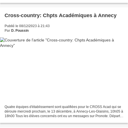
de la séance du vendredi 27/03 au lundi...
Cross-country: Chpts Académiques à Annecy
Publié le 08/12/2023 à 21:43
Par
D. Poussin
Quatre équipes d'établissement sont qualifiées pour le CROSS Acad qui se
déroule mercredi prochain, le 13 décembre, à Annecy-Les-Glaisins, 10h05 à
18h00 Tous les élèves concernés ont eu un messages sur Pronote. Départ
10h30 depuis la maison nordique Pique-nique...