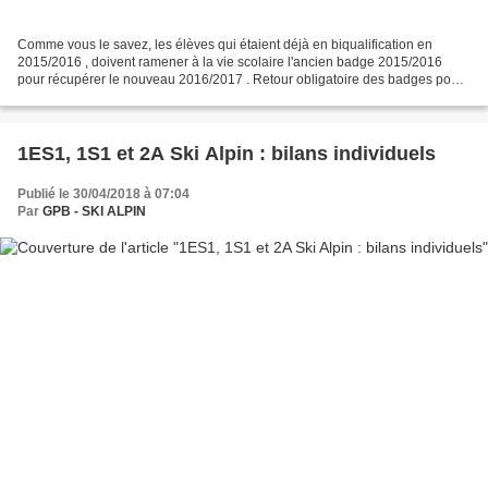
Comme vous le savez, les élèves qui étaient déjà en biqualification en
2015/2016 , doivent ramener à la vie scolaire l'ancien badge 2015/2016
pour récupérer le nouveau 2016/2017 . Retour obligatoire des badges pour
le lundi 12/12/16 à 18h30. Merci donc...
1ES1, 1S1 et 2A Ski Alpin : bilans individuels
Publié le 30/04/2018 à 07:04
Par
GPB - SKI ALPIN