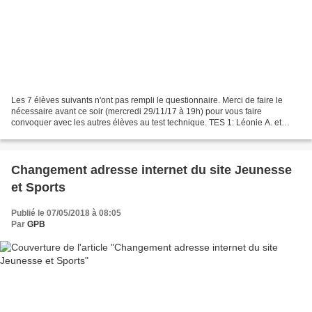
Les 7 élèves suivants n'ont pas rempli le questionnaire. Merci de faire le
nécessaire avant ce soir (mercredi 29/11/17 à 19h) pour vous faire
convoquer avec les autres élèves au test technique. TES 1: Léonie A. et
Colin D. 1ES1 : Jeanne V 1S1 : Ulysse...
Changement adresse internet du site Jeunesse
et Sports
Publié le 07/05/2018 à 08:05
Par
GPB