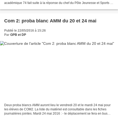
académique 74 fait suite à la réponse du chef du Pôle Jeunesse et Sports 74
(en date du mardi 05 janvier...
Com 2: proba blanc AMM du 20 et 24 mai
Publié le 22/05/2016 à 15:26
Par
GPB et DP
Deux proba blancs AMM auront lieu le vendredi 20 et le mardi 24 mai pour
les élèves de COM2. La liste du matériel est consultable dans les fiches
journalières jointes. Mardi 24 mai 2016 : - le déplacement se fera en bus
jusqu'au parking de Chaîne d'Or...