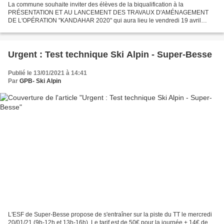
La commune souhaite inviter des élèves de la biqualification à la
PRÉSENTATION ET AU LANCEMENT DES TRAVAUX D'AMÉNAGEMENT
DE L'OPÉRATION "KANDAHAR 2020" qui aura lieu le vendredi 19 avril
2019 à 11h30 dans la raquette d'arrivée de la mythique piste Verte...
Urgent : Test technique Ski Alpin - Super-Besse
Publié le 13/01/2021 à 14:41
Par
GPB- Ski Alpin
L'ESF de Super-Besse propose de s'entraîner sur la piste du TT le mercredi
20/01/21 (9h-12h et 13h-16h). Le tarif est de 50€ pour la journée + 14€ de