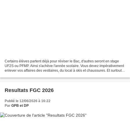
Certains élèves partent déjà pour réviser le Bac, d'autres seront en stage
UF2S ou PFMP. Ainsi s'achève l'année scolaire. Vous devez impérativement
enlever vos affaires des vestiaires, du local à skis et chaussures. Et surtout, il
faut enlever vos cadenas...
Resultats FGC 2026
Publié le 12/06/2026 à 16:22
Par
GPB et DP