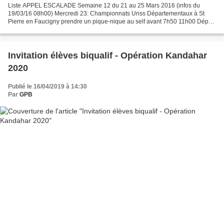
Liste APPEL ESCALADE Semaine 12 du 21 au 25 Mars 2016 (infos du
19/03/16 08h00) Mercredi 23: Championnats Unss Départementaux à St
Pierre en Faucigny prendre un pique-nique au self avant 7h50 11h00 Départ
après les cours Jeudi 24 matin: TES-Ts2 8h30 au...
Invitation élèves biqualif - Opération Kandahar
2020
Publié le 16/04/2019 à 14:30
Par
GPB