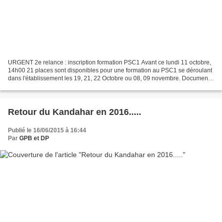
URGENT 2e relance : inscription formation PSC1 Avant ce lundi 11 octobre,
14h00 21 places sont disponibles pour une formation au PSC1 se déroulant
dans l'établissement les 19, 21, 22 Octobre ou 08, 09 novembre. Document
d'inscription: 👇 👉 https://forms.gle/KRpmn29mMH2HttAg7...
Retour du Kandahar en 2016.....
Publié le 16/06/2015 à 16:44
Par
GPB et DP