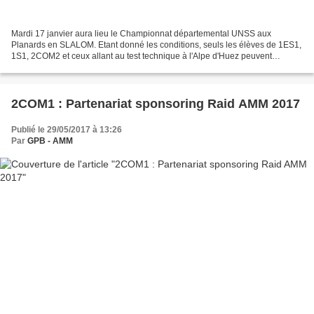
Mardi 17 janvier aura lieu le Championnat départemental UNSS aux
Planards en SLALOM. Etant donné les conditions, seuls les élèves de 1ES1,
1S1, 2COM2 et ceux allant au test technique à l'Alpe d'Huez peuvent
participer. Pour les élèves qui ont cours normalement...
2COM1 : Partenariat sponsoring Raid AMM 2017
Publié le 29/05/2017 à 13:26
Par
GPB - AMM