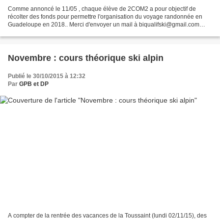
Comme annoncé le 11/05 , chaque élève de 2COM2 a pour objectif de
récolter des fonds pour permettre l'organisation du voyage randonnée en
Guadeloupe en 2018.. Merci d'envoyer un mail à biqualifski@gmail.com
pour Guillaume (Coordonnateur AMM bac pro) pour...
Novembre : cours théorique ski alpin
Publié le 30/10/2015 à 12:32
Par
GPB et DP
A compter de la rentrée des vacances de la Toussaint (lundi 02/11/15), des