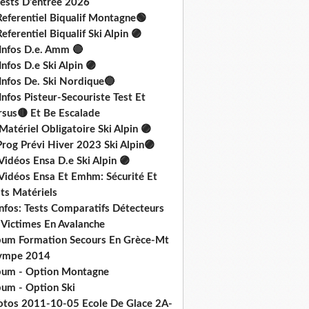
Tests D'entrée 2026
Referentiel Biqualif Montagne🟢
eferentiel Biqualif Ski Alpin 🟣
 Infos D.e. Amm 🔴
Infos D.e Ski Alpin 🟣
Infos De. Ski Nordique🔵
Infos Pisteur-Secouriste Test Et
rsus🟡 Et Be Escalade
Matériel Obligatoire Ski Alpin 🟣
rog Prévi Hiver 2023 Ski Alpin🟣
Vidéos Ensa D.e Ski Alpin 🟣
 Vidéos Ensa Et Emhm: Sécurité Et
ts Matériels
nfos: Tests Comparatifs Détecteurs
 Victimes En Avalanche
bum Formation Secours En Grèce-Mt
ympe 2014
bum - Option Montagne
bum - Option Ski
otos 2011-10-05 Ecole De Glace 2A-