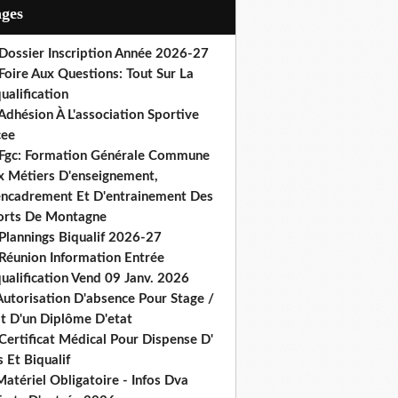
ages
 Dossier Inscription Année 2026-27
Foire Aux Questions: Tout Sur La
ualification
Adhésion À L'association Sportive
cee
 Fgc: Formation Générale Commune
x Métiers D'enseignement,
encadrement Et D'entrainement Des
orts De Montagne
Plannings Biqualif 2026-27
 Réunion Information Entrée
ualification Vend 09 Janv. 2026
Autorisation D'absence Pour Stage /
st D'un Diplôme D'etat
Certificat Médical Pour Dispense D'
 Et Biqualif
atériel Obligatoire - Infos Dva