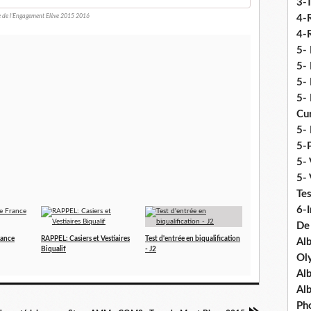
3-
 de l'Engagement Elève 2015 2016
4-
4-R
5-
5- 
5- 
5- 
Cu
5- 
5-P
5- 
5-
Tes
6-I
De
rance
RAPPEL: Casiers et Vestiaires
Test d'entrée en biqualification
Al
Biqualif
- J2
Ol
Al
Al
Ph