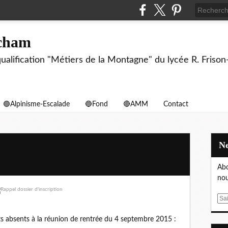
echam
biqualification "Métiers de la Montagne" du lycée R. F
🟢Alpinisme-Escalade
🔵Fond
🔴AMM
Contact
Abo
nou
E
m
nts absents à la réunion de rentrée du 4 septembre 2015 :
a