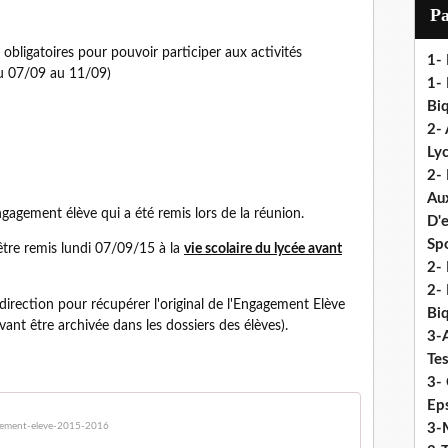
i
P
l
 obligatoires pour pouvoir participer aux activités
1-
du 07/09 au 11/09)
1- 
Biq
2- 
Ly
2-
Au
ngagement élève qui a été remis lors de la réunion.
D'
Sp
tre remis lundi 07/09/15 à la
vie scolaire du lycée avant
2- 
2-
direction pour récupérer l'original de l'Engagement Elève
Biq
vant être archivée dans les dossiers des élèves).
3-
Te
3- 
Eps
ement-eleve-2015-2016
3-M