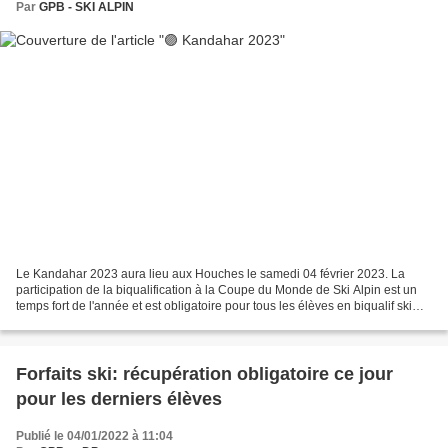
Par
GPB - SKI ALPIN
Le Kandahar 2023 aura lieu aux Houches le samedi 04 février 2023. La
participation de la biqualification à la Coupe du Monde de Ski Alpin est un
temps fort de l'année et est obligatoire pour tous les élèves en biqualif ski
alpin . Le directeur du Club...
Forfaits ski: récupération obligatoire ce jour
pour les derniers élèves
Publié le 04/01/2022 à 11:04