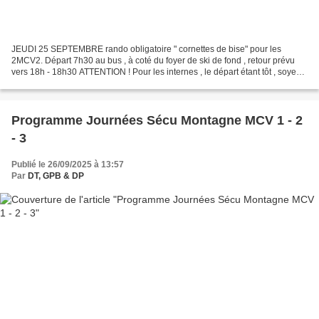
JEUDI 25 SEPTEMBRE rando obligatoire " cornettes de bise" pour les
2MCV2. Départ 7h30 au bus , à coté du foyer de ski de fond , retour prévu
vers 18h - 18h30 ATTENTION ! Pour les internes , le départ étant tôt , soyez
au petit déjeuner dés 7h Il risque...
Programme Journées Sécu Montagne MCV 1 - 2
- 3
Publié le 26/09/2025 à 13:57
Par
DT, GPB & DP