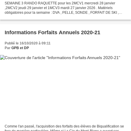
SEMAINE 3 RANDO RAQUETTE pour les 2MCV1 mercredi 28 janvier
,2MCV2 jeudi 29 janvier et 1MCV3 mardi 27 janvier 2026 . Matériels
obligatoires pour la semaine : DVA , PELLE, SONDE , FORFAIT DE SKI ,
CARTE VIA CHAM Tout oublie de matériel obligatoire sera...
Informations Forfaits Annuels 2020-21
Publié le 16/10/2020 à 09:11
Par
GPB et DP
Comme l'an passé, l'acquisition des forfaits des élèves de Biqualification se
fera de manière particulière. Même si l a Cie du Mont-Blanc a ouvert ses