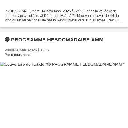
PROBA BLANC , mardi 14 novembre 2025 à SAXEL dans la vallée verte
pour les 2mcv1 et 1mcv3 Départ du lycée à 7h45 devant le foyer de ski de
fond ou 8h au paint ball de passy Retour prévu vers 18h au lycée . 2mcv1:
proba découverte par groupe de 6 ou 7...
🔴 PROGRAMME HEBDOMADAIRE AMM
Publié le 24/01/2026 à 13:09
Par
d touranche