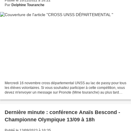
Publié le 10/11/2022 à 16:22
Par
Delphine Touranche
Mercredi 16 novembre cross départemental UNSS au lac de passy pour tous
les élèves volontaires. Si vous souhaitez participer à cette compétition, vous
devez m'envoyer un message sur Pronote (Mme touranche) au plus tard
vendredi soir. Les parcours font...
Dernière minute : conférence Anaïs Bescond -
Championne Olympique 13/09 à 18h
Publié le 13/09/2023 à 10:35