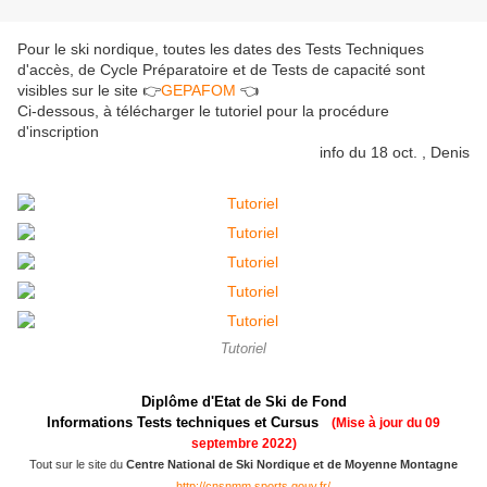
Pour le ski nordique, toutes les dates des Tests Techniques
d'accès, de Cycle Préparatoire et de Tests de capacité sont
visibles sur le site
👉
GEPAFOM
👈
Ci-dessous, à télécharger le tutoriel pour la procédure
d'inscription
info du 18 oct. , Denis
Tutoriel
Diplôme d'Etat de Ski de Fond
Informations Tests techniques et Cursus
(Mise à jour du 09
septembre 2022)
Tout sur le site du
C
entre
N
ational de
S
ki
N
ordique et de
M
oyenne
M
ontagne
http://cnsnmm.sports.gouv.fr/