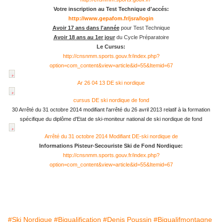
Votre inscription au Test Technique d'accés:
http://www.gepafom.fr/jsra/login
A
voir 17 ans dans l'année
pour Test Technique
A
voir 18 ans au 1er jour
du Cycle Préparatoire
Le Cursus:
http://cnsnmm.sports.gouv.fr/index.php?
option=com_content&view=article&id=55&Itemid=67
Ar 26 04 13 DE ski nordique
cursus DE ski nordique de fond
30 Arrêté du 31 octobre 2014 modifiant l'arrêté du 26 avril 2013 relatif à la formation
spécifique du diplôme d'Etat de ski-moniteur national de ski nordique de fond
Arrêté du 31 octobre 2014 Modifiant DE-ski nordique de
Informations Pisteur-Secouriste Ski de Fond Nordique:
http://cnsnmm.sports.gouv.fr/index.php?
option=com_content&view=article&id=55&Itemid=67
#Ski Nordique
#Biqualification
#Denis Poussin
#Biqualifmontagne