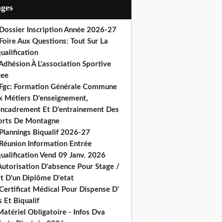
ages
 Dossier Inscription Année 2026-27
Foire Aux Questions: Tout Sur La
ualification
Adhésion À L'association Sportive
cee
 Fgc: Formation Générale Commune
x Métiers D'enseignement,
encadrement Et D'entrainement Des
orts De Montagne
Plannings Biqualif 2026-27
 Réunion Information Entrée
ualification Vend 09 Janv. 2026
Autorisation D'absence Pour Stage /
st D'un Diplôme D'etat
Certificat Médical Pour Dispense D'
 Et Biqualif
atériel Obligatoire - Infos Dva