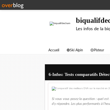
biqualifd
Les infos de la 
Accueil
🟣Ski Alpin
🟡Pisteur
6-Infos: Tests comparatifs Déte
Si vous vous posez la question : quel est
d'y répondre. Les plus performants à l'heu