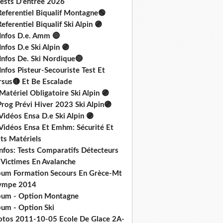
Tests D'entrée 2026
Referentiel Biqualif Montagne🟢
eferentiel Biqualif Ski Alpin 🟣
 Infos D.e. Amm 🔴
Infos D.e Ski Alpin 🟣
Infos De. Ski Nordique🔵
Infos Pisteur-Secouriste Test Et
rsus🟡 Et Be Escalade
Matériel Obligatoire Ski Alpin 🟣
rog Prévi Hiver 2023 Ski Alpin🟣
Vidéos Ensa D.e Ski Alpin 🟣
 Vidéos Ensa Et Emhm: Sécurité Et
ts Matériels
nfos: Tests Comparatifs Détecteurs
 Victimes En Avalanche
bum Formation Secours En Grèce-Mt
ympe 2014
bum - Option Montagne
bum - Option Ski
otos 2011-10-05 Ecole De Glace 2A-