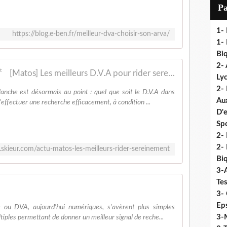
i
P
l
1-
https://blog.e-ben.fr/meilleur-dva-choisir-son-arva/
1- 
Biq
2- 
[Matos] Les meilleurs D.V.A pour rider sereinement
Ly
2-
lanche est désormais au point : quel que soit le D.V.A dans
Au
'effectuer une recherche efficacement, à condition ...
D'
Sp
2- 
2-
skieur.com/actu-matos-les-meilleurs-rider-sereinement
Biq
3-
Te
3- 
Eps
e ou DVA, aujourd'hui numériques, s'avèrent plus simples
3-M
ltiples permettant de donner un meilleur signal de reche...