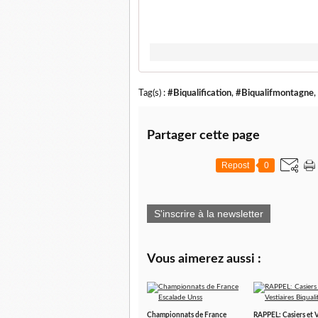
Tag(s) :
#Biqualification
,
#Biqualifmontagne
,
Partager cette page
Repost
0
S'inscrire à la newsletter
Vous aimerez aussi :
Championnats de France
RAPPEL: Casiers et V