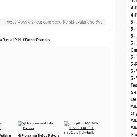
3-
4-
4-R
5-
https://www.skieur.com/securite-ski-avalanche-dva
5- 
5- 
#Biqualifski
,
#Denis Poussin
5- 
Cu
5- 
5-P
5- 
5-
Tes
6-I
De
Al
Ol
Al
Al
Ph
estiaires
🟡 Programme Hebdo Pisteurs