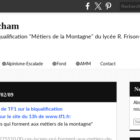
echam
biqualification "Métiers de la Montagne" du lycée R. F
🟢Alpinisme-Escalade
🔵Fond
🔴AMM
Contact
/02/09
Abo
de TF1 sur la biqualification
nou
sur le site du 13h de www.tf1.fr
:
E
s qui forment aux métiers de la montagne"
m
a
,4275510,00-ces-lycees-qui-forment-aux-metiers-de-