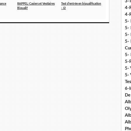
3-
rance
RAPPEL: Casiers et Vestiaires
Test d'entrée en biqualification
4-
Biqualif
- J2
4-R
5-
5- 
5- 
5- 
Cu
5- 
5-P
5- 
5-
Tes
6-I
De
Al
Ol
Al
Al
Ph