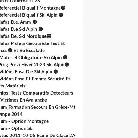
Tests D'entrée 2026
Referentiel Biqualif Montagne🟢
eferentiel Biqualif Ski Alpin 🟣
 Infos D.e. Amm 🔴
Infos D.e Ski Alpin 🟣
Infos De. Ski Nordique🔵
Infos Pisteur-Secouriste Test Et
rsus🟡 Et Be Escalade
Matériel Obligatoire Ski Alpin 🟣
rog Prévi Hiver 2023 Ski Alpin🟣
Vidéos Ensa D.e Ski Alpin 🟣
 Vidéos Ensa Et Emhm: Sécurité Et
ts Matériels
nfos: Tests Comparatifs Détecteurs
 Victimes En Avalanche
bum Formation Secours En Grèce-Mt
ympe 2014
bum - Option Montagne
bum - Option Ski
otos 2011-10-05 Ecole De Glace 2A-