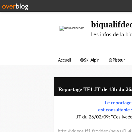
biqualifd
Les infos de la 
Accueil
🟣Ski Alpin
🟡Pisteur
Reportage TF1 JT de 13h du 26
Le reportage 
est consultable 
JT du 26/02/09: "Ces lycée
http://videos.tf1.fr/video/news/0,