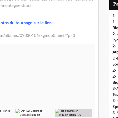
i
P
a-montagne-.html
l
1-
1- 
otos du tournage sur le lien
:
Biq
2- 
x.com/albums/09030106/xgmdo0m6ei/?p=3
Ly
2-
Au
D'
Sp
2- 
2-
Biq
3-
Te
3- 
Eps
3-M