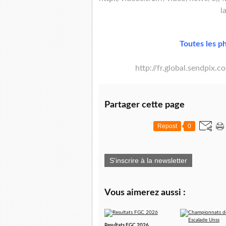
l
Toutes les ph
http://fr.global.sendpi
Partager cette page
Repost
0
S'inscrire à la newsletter
Vous aimerez aussi :
Resultats FGC 2026