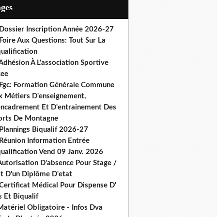
ages
 Dossier Inscription Année 2026-27
Foire Aux Questions: Tout Sur La
ualification
Adhésion À L'association Sportive
cee
 Fgc: Formation Générale Commune
x Métiers D'enseignement,
encadrement Et D'entrainement Des
orts De Montagne
Plannings Biqualif 2026-27
 Réunion Information Entrée
ualification Vend 09 Janv. 2026
Autorisation D'absence Pour Stage /
st D'un Diplôme D'etat
Certificat Médical Pour Dispense D'
 Et Biqualif
atériel Obligatoire - Infos Dva