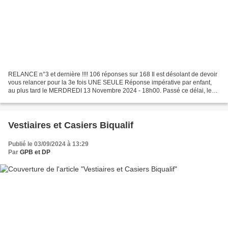
RELANCE n°3 et dernière !!!! 106 réponses sur 168 Il est désolant de devoir
vous relancer pour la 3e fois UNE SEULE Réponse impérative par enfant,
au plus tard le MERDREDI 13 Novembre 2024 - 18h00. Passé ce délai, le
coût du forfait sera entièrement à...
Vestiaires et Casiers Biqualif
Publié le 03/09/2024 à 13:29
Par
GPB et DP