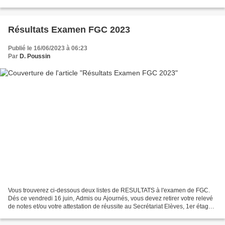
du temps. Je centralise...
Résultats Examen FGC 2023
Publié le 16/06/2023 à 06:23
Par
D. Poussin
Vous trouverez ci-dessous deux listes de RESULTATS à l'examen de FGC.
Dés ce vendredi 16 juin, Admis ou Ajournés, vous devez retirer votre relevé
de notes et/ou votre attestation de réussite au Secrétariat Elèves, 1er étage
de l'administration. Les documents...