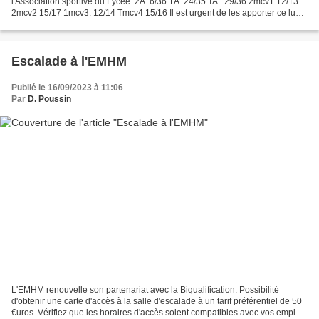
l'Association sportive du Lycée. 2A: 6/36 1A: 24/35 TA : 29/36 2mcv1:12/13
2mcv2 15/17 1mcv3: 12/14 Tmcv4 15/16 Il est urgent de les apporter ce lundi
dans la Boite aux lettres à la Vie Scolaire...
Escalade à l'EMHM
Publié le 16/09/2023 à 11:06
Par
D. Poussin
L'EMHM renouvelle son partenariat avec la Biqualification. Possibilité
d'obtenir une carte d'accès à la salle d'escalade à un tarif préférentiel de 50
€uros. Vérifiez que les horaires d'accès soient compatibles avec vos emplois