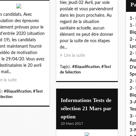
i
hier, jeudi 02 Avril, par voie
P
l
postale et vous parviendront
s candidats, Avec
dans les jours prochains. Au
1-
nulation des épreuves
regard de la situation
1- 
ialement prévues pour le
sanitaire actuelle, aucun
Biq
 d'entrée 2020 (situation
élément ne peut être donner
2- 
d-19), les candidats
pour la suite de nos étapes
Ly
ent maintenant fournir
de...
vidéo de motivation
2-
Lire la suite
 le 29/04/20. Vous avez
Au
destinataires le 20 avril
Tag(s) :
#Biqualification
,
#Test
D'
mail...
de Sélection
Sp
re la suite
2- 
2-
) :
#Biqualification
,
#Test
Biq
élection
Informations Tests de
3-
sélection 21 Mars par
Te
option
3- 
Eps
20 Mars 2017
3-M