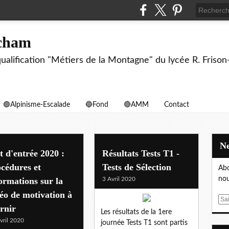
echam
biqualification "Métiers de la Montagne" du lycée R. F
🟢Alpinisme-Escalade
🔵Fond
🔴AMM
Contact
t d'entrée 2020 :
Résultats Tests T1 -
cédures et
Tests de Sélection
Abo
nou
ormations sur la
3 Avril 2020
éo de motivation à
E
rnir
m
Les résultats de la 1ere
vril 2020
a
journée Tests T1 sont partis