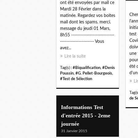
ont été envoyées par mail ce
Mardi 28 Février dans la
Cher
matinée. Regardez vos boites
l'an
mail dont les spams. merci.
init
message du jeudi 01 Mars,
test
8h55 ----------------------------
Covi
---------------------- Vous
doiv
avez...
une 
Lire la suite
pour
été 
Tag(s) :
#Biqualification
,
#Denis
d'un 
Poussin
,
#G. Pellet-Bourgeois
,
#Test de Sélection
Li
Tag(s
de S
Informations Test
d'entrée 2015 - 2eme
journée
31 Janvier 2015