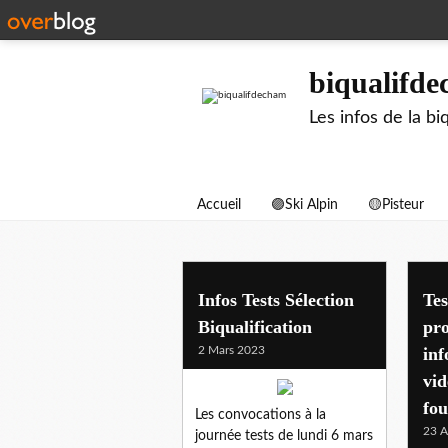
biqualifd
Les infos de la 
Accueil
🟣Ski Alpin
🟡Pisteur
test de selection
Infos Tests Sélection
Tes
Biqualification
pro
2 Mars 2023
inf
vid
fou
Les convocations à la
23 A
journée tests de lundi 6 mars