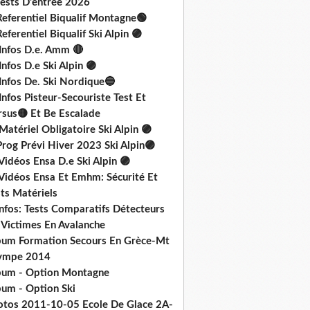
Tests D'entrée 2026
Referentiel Biqualif Montagne🟢
eferentiel Biqualif Ski Alpin 🟣
 Infos D.e. Amm 🔴
Infos D.e Ski Alpin 🟣
Infos De. Ski Nordique🔵
Infos Pisteur-Secouriste Test Et
rsus🟡 Et Be Escalade
Matériel Obligatoire Ski Alpin 🟣
rog Prévi Hiver 2023 Ski Alpin🟣
Vidéos Ensa D.e Ski Alpin 🟣
 Vidéos Ensa Et Emhm: Sécurité Et
ts Matériels
nfos: Tests Comparatifs Détecteurs
 Victimes En Avalanche
bum Formation Secours En Grèce-Mt
ympe 2014
bum - Option Montagne
bum - Option Ski
otos 2011-10-05 Ecole De Glace 2A-