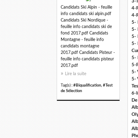
3-
Candidats Ski Alpin - feuille
4-
info candidats ski alpin.pdf
4-R
Candidats Ski Nordique -
5-
feuille info candidats ski de
5- 
fond 2017.pdf Candidats
5- 
Montagne - feuille info
5- 
candidats montagne
Cu
2017.pdf Candidats Pisteur -
5- 
feuille info candidats pisteur
5-P
2017.pdf
5- 
Lire la suite
5-
Tag(s) :
#Biqualification
,
#Test
Tes
de Sélection
6-I
De
Al
Ol
Al
Al
Ph