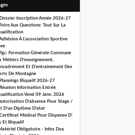
ages
 Dossier Inscription Année 2026-27
Foire Aux Questions: Tout Sur La
ualification
Adhésion À L'association Sportive
cee
 Fgc: Formation Générale Commune
x Métiers D'enseignement,
encadrement Et D'entrainement Des
orts De Montagne
Plannings Biqualif 2026-27
 Réunion Information Entrée
ualification Vend 09 Janv. 2026
Autorisation D'absence Pour Stage /
st D'un Diplôme D'etat
Certificat Médical Pour Dispense D'
 Et Biqualif
atériel Obligatoire - Infos Dva