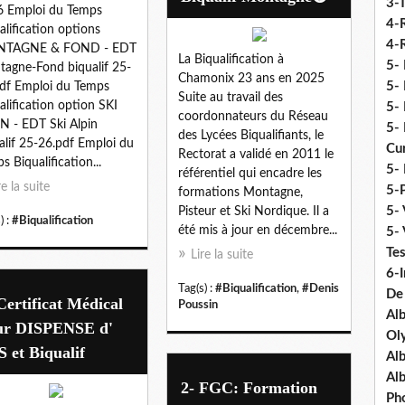
3-
6 Emploi du Temps
4-
alification options
4-R
TAGNE & FOND - EDT
La Biqualification à
5-
agne-Fond biqualif 25-
Chamonix 23 ans en 2025
5- 
df Emploi du Temps
Suite au travail des
alification option SKI
5- 
coordonnateurs du Réseau
N - EDT Ski Alpin
5- 
des Lycées Biqualifiants, le
alif 25-26.pdf Emploi du
Cu
Rectorat a validé en 2011 le
s Biqualification...
5- 
référentiel qui encadre les
re la suite
5-P
formations Montagne,
5- 
Pisteur et Ski Nordique. Il a
) :
#Biqualification
été mis à jour en décembre...
5-
Tes
Lire la suite
6-I
Tag(s) :
#Biqualification
,
#Denis
De
Certificat Médical
Poussin
Al
ur DISPENSE d'
Ol
 et Biqualif
Al
Al
2- FGC: Formation
Ph