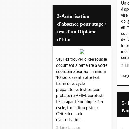
Un c
disp
3-Autorisation
visé
oblig
d'absence pour stage /
en m
test d'un Diplôme
cour
d'Etat
de f
Impr
méde
certi
Veuillez trouver ci-dessous le
document à remettre à votre
Li
coordonnateur au minimum
Tag(s
10 jours avant votre test
technique, cycle
préparatoire, test pisteur,
probatoire AMM, eurotest,
test capacité nordique, 1er
5- 
cycle, formation pisteur.
No
Cette demande
d'autorisation...
Lire la suite