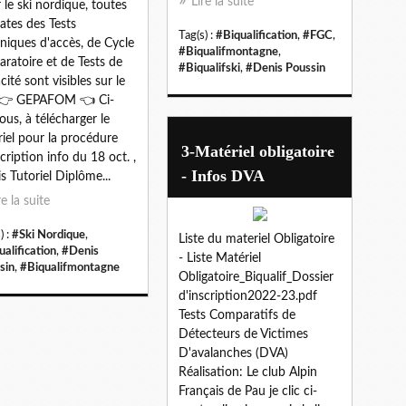
Lire la suite
 le ski nordique, toutes
dates des Tests
Tag(s) :
#Biqualification
,
#FGC
,
niques d'accès, de Cycle
#Biqualifmontagne
,
aratoire et de Tests de
#Biqualifski
,
#Denis Poussin
cité sont visibles sur le
 👉 GEPAFOM 👈 Ci-
ous, à télécharger le
riel pour la procédure
3-Matériel obligatoire
scription info du 18 oct. ,
- Infos DVA
s Tutoriel Diplôme...
re la suite
) :
#Ski Nordique
,
Liste du materiel Obligatoire
ualification
,
#Denis
- Liste Matériel
sin
,
#Biqualifmontagne
Obligatoire_Biqualif_Dossier
d'inscription2022-23.pdf
Tests Comparatifs de
Détecteurs de Victimes
D'avalanches (DVA)
Réalisation: Le club Alpin
Français de Pau je clic ci-