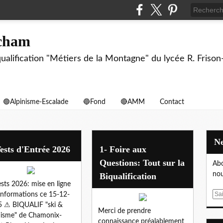
echam
biqualification "Métiers de la Montagne" du lycée R. F
🟢Alpinisme-Escalade
🔵Fond
🔴AMM
Contact
ests d'Entrée 2026
1- Foire aux
Questions: Tout sur la
Abo
nou
Biqualification
sts 2026: mise en ligne
E
informations ce 15-12-
m
 ⚠ BIQUALIF "ski &
Merci de prendre
a
nisme" de Chamonix-
connaissance préalablement