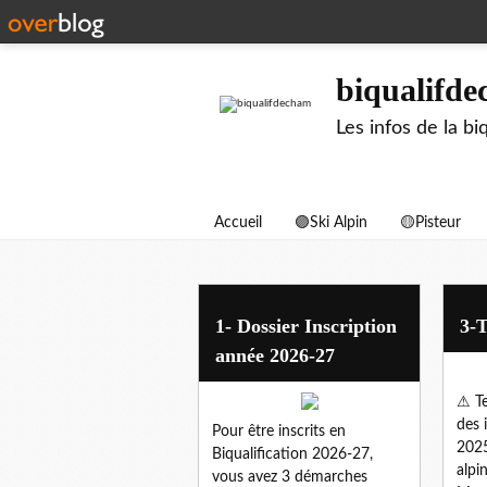
biqualifd
Les infos de la 
Accueil
🟣Ski Alpin
🟡Pisteur
biqualification
1- Dossier Inscription
3-T
année 2026-27
⚠ Te
des 
Pour être inscrits en
2025
Biqualification 2026-27,
alpi
vous avez 3 démarches