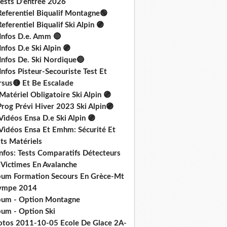
Tests D'entrée 2026
Referentiel Biqualif Montagne🟢
eferentiel Biqualif Ski Alpin 🟣
 Infos D.e. Amm 🔴
Infos D.e Ski Alpin 🟣
Infos De. Ski Nordique🔵
Infos Pisteur-Secouriste Test Et
rsus🟡 Et Be Escalade
Matériel Obligatoire Ski Alpin 🟣
rog Prévi Hiver 2023 Ski Alpin🟣
Vidéos Ensa D.e Ski Alpin 🟣
 Vidéos Ensa Et Emhm: Sécurité Et
ts Matériels
nfos: Tests Comparatifs Détecteurs
 Victimes En Avalanche
bum Formation Secours En Grèce-Mt
ympe 2014
bum - Option Montagne
bum - Option Ski
otos 2011-10-05 Ecole De Glace 2A-