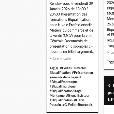
202
Rendez-vous le vendredi 09
Biqu
Janvier 2026 de 18h00 à
MON
20h00 Présentation des
Mont
formations Biqualification:
26.p
pour la voie Professionnelle
Biqu
Métiers du commerce et de
ALPI
la vente (MCV) pour la voie
biqu
Générale Documents de
Temp
présentation disponibles ci-
dessous en téléchargement...
Li
Lire la suite
Tag(s
Tag(s) :
#Portes Ouvertes
Biqualification
,
#Présentation
générale de la biqualif
,
#Biqualifmontagne
,
3- 
#Biqualifnordique
,
#Biqualification Stage
po
Montagne
,
#Biqualifpisteur
,
EPS
#Biqualification
,
#Denis
Poussin
,
#G. Pellet-Bourgeois