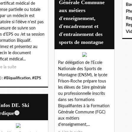
Générale Commune
ertificat médical de
Ba
aux métiers
ense partielle ou totale
Ph
 par un médecin est
d'enseignement,
Re
atoire si l'élève n'est pas
Re
d'encadrement et
esure de suivre son
Vi
d'entrainement des
s d'EPS ou /et sa session
ormation Biqualif.
sports de montagne
imez et présentez au
cin le document
ficat médical...
Par délégation de l'Ecole
re la suite
Nationale des Sports de
Montagne (ENSM), le lycée
) :
#Biqualification
,
#EPS
Frison-Roche prépare tous
les élèves de 1ère générale
ou professionnelle inscrits
dans ses formations
Infos DE. Ski
Biqualifiantes à la Formation
rdique🔵
Générale Commune (FGC)
aux métiers
d'enseignement,...