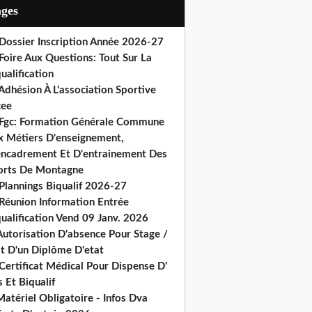
ages
 Dossier Inscription Année 2026-27
Foire Aux Questions: Tout Sur La
ualification
Adhésion À L'association Sportive
cee
 Fgc: Formation Générale Commune
x Métiers D'enseignement,
encadrement Et D'entrainement Des
orts De Montagne
Plannings Biqualif 2026-27
 Réunion Information Entrée
ualification Vend 09 Janv. 2026
Autorisation D'absence Pour Stage /
st D'un Diplôme D'etat
Certificat Médical Pour Dispense D'
 Et Biqualif
atériel Obligatoire - Infos Dva