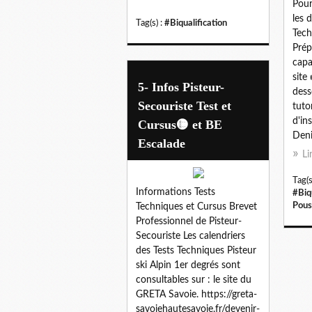
Pour
les 
Tag(s) :
#Biqualification
Tech
Prép
capa
site
5- Infos Pisteur-
dess
Secouriste Test et
tuto
d'in
Cursus🟡 et BE
Deni
Escalade
Li
Tag(s
Informations Tests
#Biq
Pous
Techniques et Cursus Brevet
Professionnel de Pisteur-
Secouriste Les calendriers
des Tests Techniques Pisteur
ski Alpin 1er degrés sont
consultables sur : le site du
GRETA Savoie. https://greta-
savoiehautesavoie.fr/devenir-