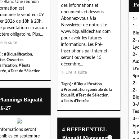
i
-Blanc Une réunion
P
des informations et
l
formation est
documents ci-dessous.
rammée le vendredi 09
Abonnez-vous à la
1-
ier 2026 de 18h à 20h.
Newsletter de notre site
1- 
e présentation n'a aucun
www.biqualifdecham.com
Biq
tère obligatoire. Plus...
pour avoir les futures
2- 
re la suite
informations. Les Pré-
Ly
Inscriptions par Internet
2-
) :
#Biqualification
,
seront ouvertes le 15
tes Ouvertes
Au
décembre...
lification
,
#Tests
D'
trée
,
#Test de Sélection
Lire la suite
Sp
2- 
Tag(s) :
#Biqualification
,
#Présentation générale de la
2-
biqualif
,
#Test de Sélection
,
Biq
Plannings Biqualif
#Tests d'Entrée
3-
26-27
Te
3- 
Eps
4-REFERENTIEL
informations seront
3-M
onibles en septembre
Biqualif Montagne🟢