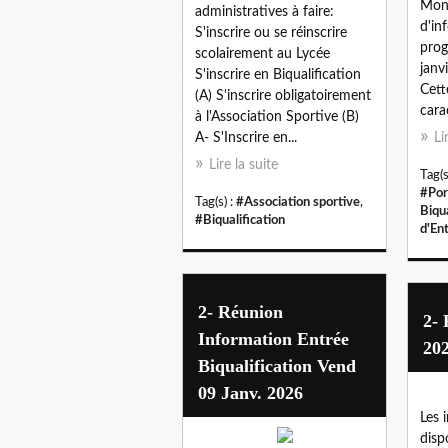
Mont
administratives à faire:
d'in
S'inscrire ou se réinscrire
prog
scolairement au Lycée
janv
S'inscrire en Biqualification
Cett
(A) S'inscrire obligatoirement
carac
à l'Association Sportive (B)
A- S'Inscrire en...
Li
Lire la suite
Tag(s
#Por
Tag(s) :
#Association sportive
,
Biqua
#Biqualification
d'En
2- Réunion
2- 
Information Entrée
20
Biqualification Vend
09 Janv. 2026
Les 
disp