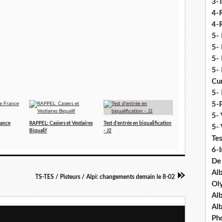
3-
4-
4-R
5-
5- 
5- 
5- 
Cu
5- 
5-P
5- 
rance
RAPPEL: Casiers et Vestiaires
Test d'entrée en biqualification
5-
Biqualif
- J2
Tes
6-I
De
Al
TS-TES / Pisteurs / Alpi: changements demain le 8-02
Ol
Al
Al
Ph