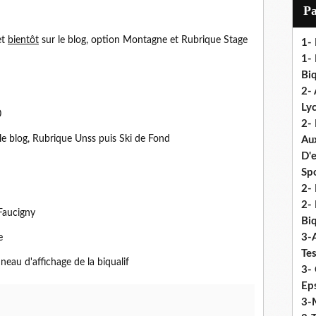
i
P
l
et
bientôt
sur le blog, option Montagne et Rubrique Stage
1-
1- 
Biq
2- 
Ly
0
2-
 le blog, Rubrique Unss puis Ski de Fond
Au
D'
Sp
2- 
2-
Faucigny
Biq
3-
e
Te
neau d'affichage de la biqualif
3- 
Eps
3-M