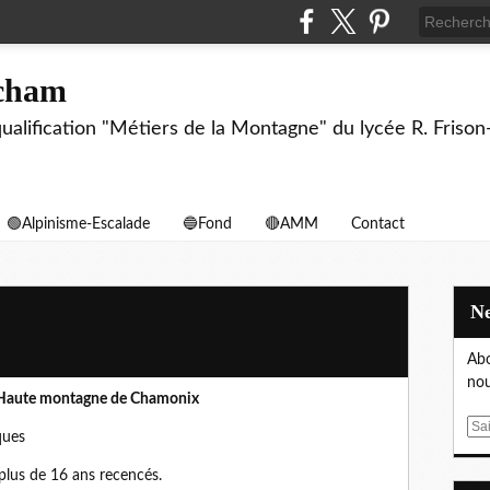
echam
biqualification "Métiers de la Montagne" du lycée R. F
🟢Alpinisme-Escalade
🔵Fond
🔴AMM
Contact
Abo
nou
de Haute montagne de Chamonix
E
ques
m
a
 plus de 16 ans recencés.