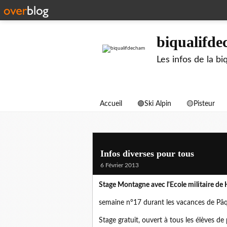
biqualifd
Les infos de la 
Accueil
🟣Ski Alpin
🟡Pisteur
Infos diverses pour tous
6 Février 2013
Stage Montagne avec l'Ecole militaire 
semaine n°17 durant les vacances de Pâ
Stage gratuit, ouvert à tous les élèves de