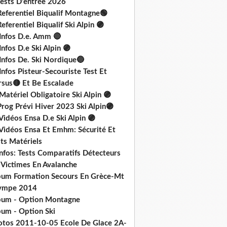
Tests D'entrée 2026
Referentiel Biqualif Montagne🟢
eferentiel Biqualif Ski Alpin 🟣
 Infos D.e. Amm 🔴
Infos D.e Ski Alpin 🟣
Infos De. Ski Nordique🔵
Infos Pisteur-Secouriste Test Et
rsus🟡 Et Be Escalade
Matériel Obligatoire Ski Alpin 🟣
rog Prévi Hiver 2023 Ski Alpin🟣
Vidéos Ensa D.e Ski Alpin 🟣
 Vidéos Ensa Et Emhm: Sécurité Et
ts Matériels
nfos: Tests Comparatifs Détecteurs
 Victimes En Avalanche
bum Formation Secours En Grèce-Mt
ympe 2014
bum - Option Montagne
bum - Option Ski
otos 2011-10-05 Ecole De Glace 2A-