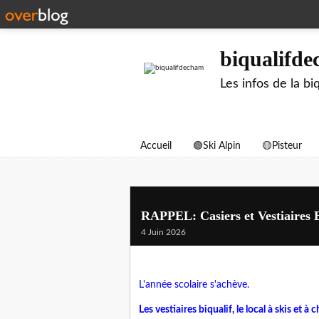
biqualifd
Les infos de la 
Accueil
🟣Ski Alpin
🟡Pisteur
RAPPEL: Casiers et Vestiaires B
4 Juin 2026
L'année scolaire s'achève.
Les vestiaires biqualif, le local à skis et