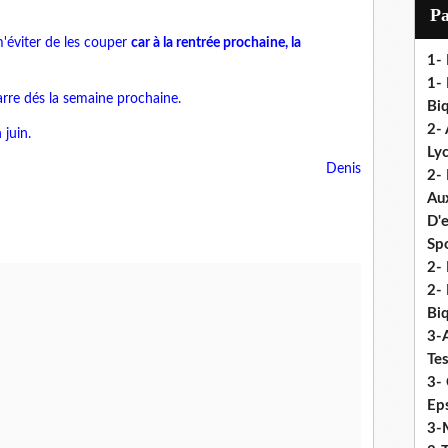
i
P
l
'éviter de les couper
car à la rentrée prochaine, la
1-
1- 
rre dés la semaine prochaine.
Biq
2- 
 juin.
Ly
Denis
2-
Au
D'
Sp
2- 
2-
Biq
3-
Te
3- 
Eps
3-M