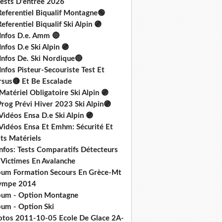
Tests D'entrée 2026
Referentiel Biqualif Montagne🟢
eferentiel Biqualif Ski Alpin 🟣
 Infos D.e. Amm 🔴
Infos D.e Ski Alpin 🟣
Infos De. Ski Nordique🔵
Infos Pisteur-Secouriste Test Et
rsus🟡 Et Be Escalade
Matériel Obligatoire Ski Alpin 🟣
rog Prévi Hiver 2023 Ski Alpin🟣
Vidéos Ensa D.e Ski Alpin 🟣
 Vidéos Ensa Et Emhm: Sécurité Et
ts Matériels
nfos: Tests Comparatifs Détecteurs
 Victimes En Avalanche
bum Formation Secours En Grèce-Mt
ympe 2014
bum - Option Montagne
bum - Option Ski
otos 2011-10-05 Ecole De Glace 2A-