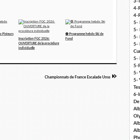
3-
4-
4-R
5-
5- 
 Pisteurs
🔵 Programme hebdo Ski de
5- 
Inscription FGC 2026:
Fond
OUVERTURE de la procédure
5- 
individuelle
Cu
5- 
5-P
5- 
Championnats de France Escalade Unss
5-
Tes
6-I
De
Al
Ol
Al
Al
Ph