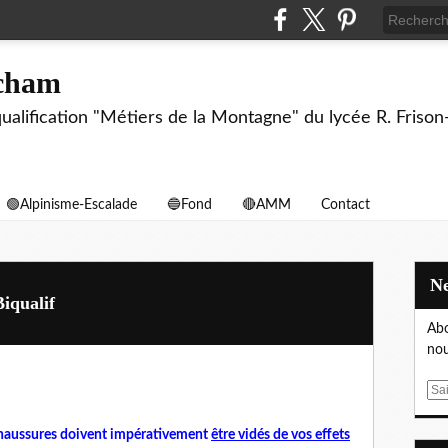
echam
biqualification "Métiers de la Montagne" du lycée R. F
🟢Alpinisme-Escalade
🔵Fond
🔴AMM
Contact
iqualif
Abo
nou
E
m
a
 à chaussures doivent impérativement
être vidés de vos effets