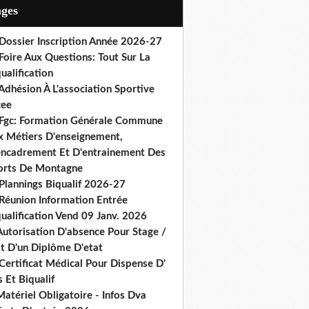
ages
 Dossier Inscription Année 2026-27
Foire Aux Questions: Tout Sur La
ualification
Adhésion À L'association Sportive
cee
 Fgc: Formation Générale Commune
x Métiers D'enseignement,
encadrement Et D'entrainement Des
orts De Montagne
Plannings Biqualif 2026-27
 Réunion Information Entrée
ualification Vend 09 Janv. 2026
Autorisation D'absence Pour Stage /
st D'un Diplôme D'etat
Certificat Médical Pour Dispense D'
 Et Biqualif
atériel Obligatoire - Infos Dva