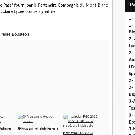
i
P
"Le Pass" fourni par le Partenaire Compagnie du Mont-Blanc
l
Scolaire Lycée contre signature.
1-
1- 
Biq
 Pellet-Bourgeois
2- 
Ly
2-
Au
D'
Sp
2- 
2-
Biq
3-
Te
3- 
Eps
3-M
estiaires
🟡 Programme Hebdo Pisteurs
Inscription FGC 2026: