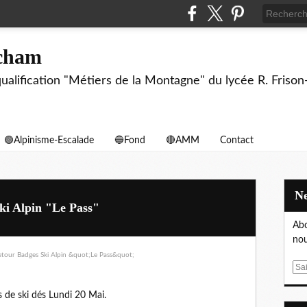
echam
biqualification "Métiers de la Montagne" du lycée R. F
🟢Alpinisme-Escalade
🔵Fond
🔴AMM
Contact
i Alpin "Le Pass"
Abo
nou
E
m
 de ski dés Lundi 20 Mai.
a