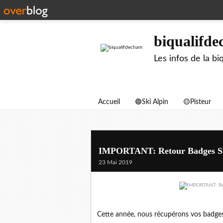
biqualifd
Les infos de la 
Accueil
🟣Ski Alpin
🟡Pisteur
IMPORTANT: Retour Badges Sk
23 Mai 2019
Cette année, nous récupérons vos badges