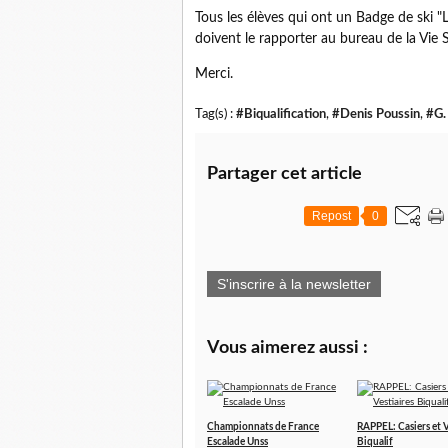
Tous les élèves qui ont un Badge de ski 
doivent le rapporter au bureau de la Vie 
Merci.
Tag(s) :
#Biqualification
,
#Denis Poussin
,
#G.
Partager cet article
Repost
0
S'inscrire à la newsletter
Vous aimerez aussi :
Championnats de France
RAPPEL: Casiers et V
Escalade Unss
Biqualif