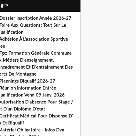
ages
 Dossier Inscription Année 2026-27
Foire Aux Questions: Tout Sur La
ualification
Adhésion À L'association Sportive
cee
 Fgc: Formation Générale Commune
x Métiers D'enseignement,
encadrement Et D'entrainement Des
orts De Montagne
Plannings Biqualif 2026-27
 Réunion Information Entrée
ualification Vend 09 Janv. 2026
Autorisation D'absence Pour Stage /
st D'un Diplôme D'etat
Certificat Médical Pour Dispense D'
 Et Biqualif
atériel Obligatoire - Infos Dva