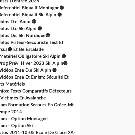
Tests D'entrée 2026
Referentiel Biqualif Montagne🟢
eferentiel Biqualif Ski Alpin 🟣
 Infos D.e. Amm 🔴
Infos D.e Ski Alpin 🟣
Infos De. Ski Nordique🔵
Infos Pisteur-Secouriste Test Et
rsus🟡 Et Be Escalade
Matériel Obligatoire Ski Alpin 🟣
rog Prévi Hiver 2023 Ski Alpin🟣
Vidéos Ensa D.e Ski Alpin 🟣
 Vidéos Ensa Et Emhm: Sécurité Et
ts Matériels
nfos: Tests Comparatifs Détecteurs
 Victimes En Avalanche
bum Formation Secours En Grèce-Mt
ympe 2014
bum - Option Montagne
bum - Option Ski
otos 2011-10-05 Ecole De Glace 2A-