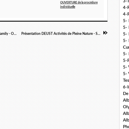
3-
OUVERTURE de la procédure
individuelle
4-
4-R
5-
5- 
Votez jusqu'au 20 Mai pour une video Water Family - Odyssée 2019
Présentation DEUST Activités de Pleine Nature - STAPS LYON
5- 
5- 
Cu
5- 
5-P
5- 
5-
Tes
6-I
De
Al
Ol
Al
Al
Ph