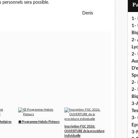
i
rs personnels sera possible.
P
l
Denis
1-
1- 
Biq
2- 
Ly
2-
Au
D'
Sp
2- 
2-
Biq
3-
Te
3- 
estiaires
🟡 Programme Hebdo Pisteurs
Eps
Inscription FGC 2026:
OUVERTURE de la procédure
3-M
individuelle