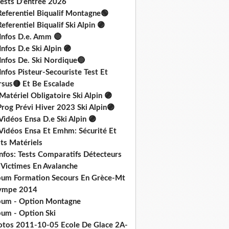
Tests D'entrée 2026
Referentiel Biqualif Montagne🟢
eferentiel Biqualif Ski Alpin 🟣
 Infos D.e. Amm 🔴
Infos D.e Ski Alpin 🟣
Infos De. Ski Nordique🔵
Infos Pisteur-Secouriste Test Et
rsus🟡 Et Be Escalade
Matériel Obligatoire Ski Alpin 🟣
rog Prévi Hiver 2023 Ski Alpin🟣
Vidéos Ensa D.e Ski Alpin 🟣
 Vidéos Ensa Et Emhm: Sécurité Et
ts Matériels
nfos: Tests Comparatifs Détecteurs
 Victimes En Avalanche
bum Formation Secours En Grèce-Mt
ympe 2014
bum - Option Montagne
bum - Option Ski
otos 2011-10-05 Ecole De Glace 2A-