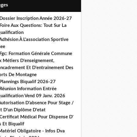
ages
 Dossier Inscription Année 2026-27
Foire Aux Questions: Tout Sur La
ualification
Adhésion À L'association Sportive
cee
 Fgc: Formation Générale Commune
x Métiers D'enseignement,
encadrement Et D'entrainement Des
orts De Montagne
Plannings Biqualif 2026-27
 Réunion Information Entrée
ualification Vend 09 Janv. 2026
Autorisation D'absence Pour Stage /
st D'un Diplôme D'etat
Certificat Médical Pour Dispense D'
 Et Biqualif
atériel Obligatoire - Infos Dva