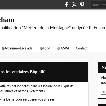
echam
biqualification "Métiers de la Montagne" du lycée R. F
🟢Alpinisme-Escalade
🔵Fond
🔴AMM
Contact
ns les vestiaires Biqualif
Abo
nou
 affaires personnelles dans les locaux de la Biqualif:
chaussures et bâtons, vêtements.
E
m
vite Denis pour récupérer vos affaires.
a