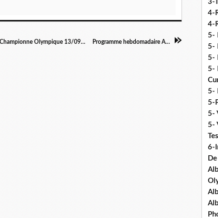
3-
4-
4-R
5-
Dernière minute : conférence Anaïs Bescond - Championne Olympique 13/09 à 18h
Programme hebdomadaire AMM
5- 
5- 
5- 
Cu
5- 
5-P
5- 
5-
Tes
6-I
De
Al
Ol
Al
Al
Ph