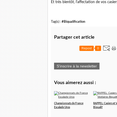
Et très bientôt, l'affectation de vos casie
Tag(s) :
#Biqualification
Partager cet article
Repost
0
S'inscrire à la newsletter
Vous aimerez aussi :
Championnats de France
RAPPEL: Casiers et V
Escalade Unss
Biqualif