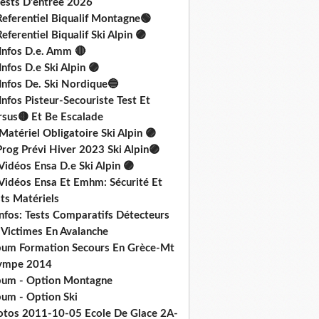
Tests D'entrée 2026
Referentiel Biqualif Montagne🟢
eferentiel Biqualif Ski Alpin 🟣
 Infos D.e. Amm 🔴
Infos D.e Ski Alpin 🟣
Infos De. Ski Nordique🔵
Infos Pisteur-Secouriste Test Et
rsus🟡 Et Be Escalade
Matériel Obligatoire Ski Alpin 🟣
rog Prévi Hiver 2023 Ski Alpin🟣
Vidéos Ensa D.e Ski Alpin 🟣
 Vidéos Ensa Et Emhm: Sécurité Et
ts Matériels
nfos: Tests Comparatifs Détecteurs
 Victimes En Avalanche
bum Formation Secours En Grèce-Mt
ympe 2014
bum - Option Montagne
bum - Option Ski
otos 2011-10-05 Ecole De Glace 2A-