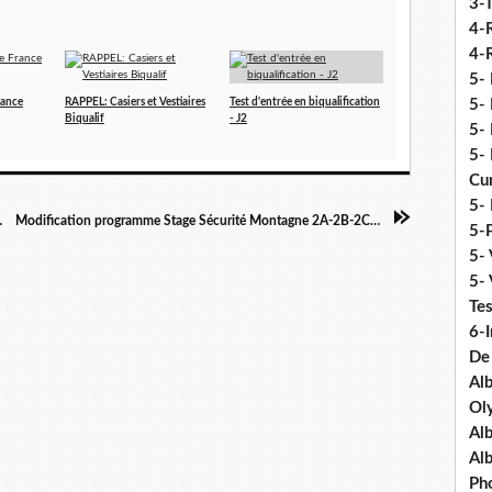
3-
4-
4-R
5-
rance
RAPPEL: Casiers et Vestiaires
Test d'entrée en biqualification
5- 
Biqualif
- J2
5- 
5- 
Cu
5- 
 "Le Pass"
Modification programme Stage Sécurité Montagne 2A-2B-2Com1
5-P
5- 
5-
Tes
6-I
De
Al
Ol
Al
Al
Ph