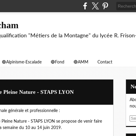
echam
biqualification "Métiers de la Montagne" du lycée R. F
🟢Alpinisme-Escalade
🔵Fond
🔴AMM
Contact
de Pleine Nature - STAPS LYON
Abo
nou
nale générale et professionnelle :
E
Pleine Nature - STAPS LYON se propose de venir faire
m
a semaine du 10 au 14 juin 2019.
a