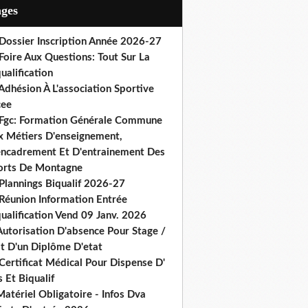
ages
 Dossier Inscription Année 2026-27
Foire Aux Questions: Tout Sur La
ualification
Adhésion À L'association Sportive
cee
 Fgc: Formation Générale Commune
x Métiers D'enseignement,
encadrement Et D'entrainement Des
orts De Montagne
Plannings Biqualif 2026-27
 Réunion Information Entrée
ualification Vend 09 Janv. 2026
Autorisation D'absence Pour Stage /
st D'un Diplôme D'etat
Certificat Médical Pour Dispense D'
 Et Biqualif
atériel Obligatoire - Infos Dva