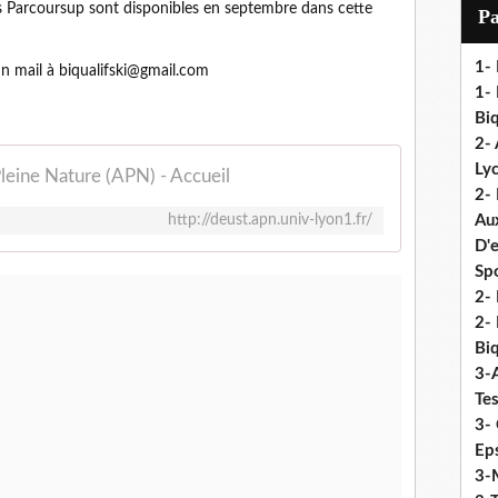
i
s Parcoursup sont disponibles en septembre dans cette
P
l
1-
un mail à biqualifski@gmail.com
1- 
Biq
2- 
Ly
eine Nature (APN) - Accueil
2-
http://deust.apn.univ-lyon1.fr/
Au
D'
Sp
2- 
2-
Biq
3-
Te
3- 
Eps
3-M