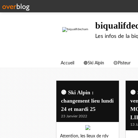
biqualifd
Les infos de la 
Accueil
🟣Ski Alpin
🟡Pisteur
biqualifski
🟣 Ski Alpin :
🟣 
changement lieu lundi
ven
24 et mardi 25
MO
23 Janvier 2022
LI
13 J
Attention, les lieux de rdv