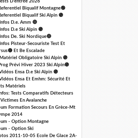
Tests D'entrée 2026
Referentiel Biqualif Montagne🟢
eferentiel Biqualif Ski Alpin 🟣
 Infos D.e. Amm 🔴
Infos D.e Ski Alpin 🟣
Infos De. Ski Nordique🔵
Infos Pisteur-Secouriste Test Et
rsus🟡 Et Be Escalade
Matériel Obligatoire Ski Alpin 🟣
rog Prévi Hiver 2023 Ski Alpin🟣
Vidéos Ensa D.e Ski Alpin 🟣
 Vidéos Ensa Et Emhm: Sécurité Et
ts Matériels
nfos: Tests Comparatifs Détecteurs
 Victimes En Avalanche
bum Formation Secours En Grèce-Mt
ympe 2014
bum - Option Montagne
bum - Option Ski
otos 2011-10-05 Ecole De Glace 2A-