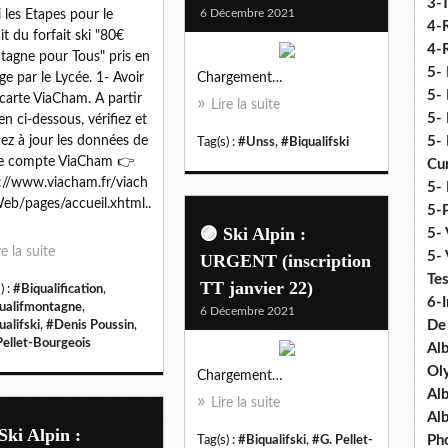
3-
6 Décembre 2021
i les Etapes pour le
4-
ait du forfait ski "80€
4-R
agne pour Tous" pris en
5-
ge par le Lycée. 1- Avoir
Chargement…
5- 
carte ViaCham. A partir
Lire la suite
5- 
ien ci-dessous, vérifiez et
ez à jour les données de
5- 
Tag(s) :
#Unss
,
#Biqualifski
re compte ViaCham 👉
Cu
://www.viacham.fr/viach
5- 
b/pages/accueil.xhtml..
5-P
🟣 Ski Alpin :
5- 
re la suite
5-
URGENT (inscription
Tes
TT janvier 22)
) :
#Biqualification
,
6-I
ualifmontagne
,
6 Décembre 2021
De
ualifski
,
#Denis Poussin
,
Pellet-Bourgeois
Al
Ol
Chargement…
Al
Lire la suite
Al
Ski Alpin :
Ph
Tag(s) :
#Biqualifski
,
#G. Pellet-