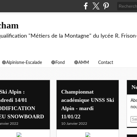
echam
biqualification "Métiers de la Montagne" du lycée R. F
🟢Alpinisme-Escalade
🔵Fond
🔴AMM
Contact
Ski Alpin :
Championnat
dredi 14/01
académique UNSS Ski
Abo
nou
DIFICATION
Alpin - mardi
EU SNOWBOARD
11/01/22
E
anvier 2022
10 Janvier 2022
m
a