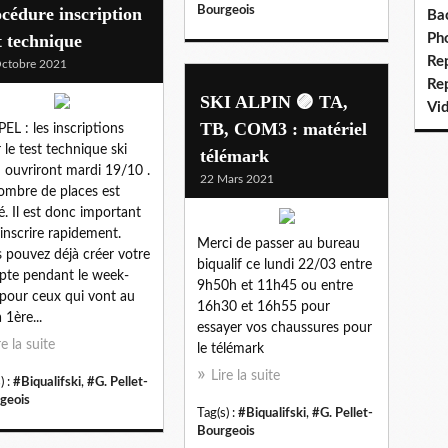
cédure inscription
Bourgeois
Ba
t technique
Ph
Re
ctobre 2021
Re
SKI ALPIN 🟣 TA,
Vi
TB, COM3 : matériel
EL : les inscriptions
 le test technique ski
télémark
n ouvriront mardi 19/10 .
22 Mars 2021
ombre de places est
té. Il est donc important
'inscrire rapidement.
Merci de passer au bureau
 pouvez déjà créer votre
biqualif ce lundi 22/03 entre
te pendant le week-
9h50h et 11h45 ou entre
pour ceux qui vont au
16h30 et 16h55 pour
 1ère...
essayer vos chaussures pour
re la suite
le télémark
Lire la suite
) :
#Biqualifski
,
#G. Pellet-
geois
Tag(s) :
#Biqualifski
,
#G. Pellet-
Bourgeois