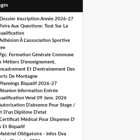
ages
 Dossier Inscription Année 2026-27
Foire Aux Questions: Tout Sur La
ualification
Adhésion À L'association Sportive
cee
 Fgc: Formation Générale Commune
x Métiers D'enseignement,
encadrement Et D'entrainement Des
orts De Montagne
Plannings Biqualif 2026-27
 Réunion Information Entrée
ualification Vend 09 Janv. 2026
Autorisation D'absence Pour Stage /
st D'un Diplôme D'etat
Certificat Médical Pour Dispense D'
 Et Biqualif
atériel Obligatoire - Infos Dva