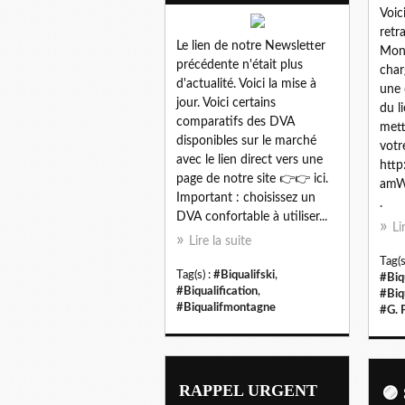
Voic
retr
Le lien de notre Newsletter
Mont
précédente n'était plus
char
d'actualité. Voici la mise à
une 
jour. Voici certains
du l
comparatifs des DVA
mett
disponibles sur le marché
vot
avec le lien direct vers une
http
page de notre site 👉👉 ici.
amWe
Important : choisissez un
.
DVA confortable à utiliser...
Li
Lire la suite
Tag(s
Tag(s) :
#Biqualifski
,
#Biq
#Biqualification
,
#Biq
#Biqualifmontagne
#G. 
RAPPEL URGENT
🟣 