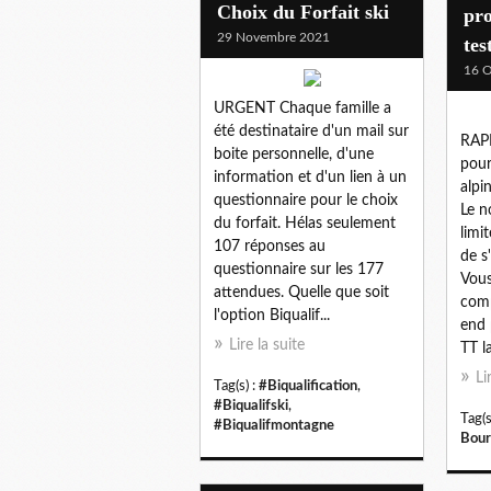
Choix du Forfait ski
pro
29 Novembre 2021
tes
16 O
URGENT Chaque famille a
été destinataire d'un mail sur
RAPP
boite personnelle, d'une
pour
information et d'un lien à un
alpi
questionnaire pour le choix
Le n
du forfait. Hélas seulement
limi
107 réponses au
de s
questionnaire sur les 177
Vous
attendues. Quelle que soit
comp
l'option Biqualif...
end 
Lire la suite
TT la
Li
Tag(s) :
#Biqualification
,
#Biqualifski
,
Tag(s
#Biqualifmontagne
Bour