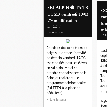
SKI ALPIN 🟣 TA TB
CO
COM3 vendredi 19/03
ran
👉 modification
lun
activité
mi
18 Mars 2021
15 M
En raison des conditions de
L’ac
neige sur le stade, l'activité
dépl
de demain vendredi 19/03
13h3
est modifiée pour les élèves
à sk
en ski alpin. Merci de
remp
prendre connaissance de la
Tour
fiche journalière sur le
Tour
programme hebdomadaire
avec
(Ski TTTN à la place de
Li
péda-tech)
Lire la suite
Tag(s
Bour