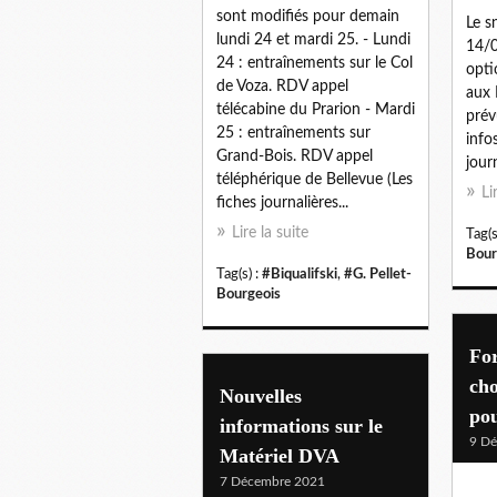
sont modifiés pour demain
Le s
lundi 24 et mardi 25. - Lundi
14/0
24 : entraînements sur le Col
opti
de Voza. RDV appel
aux 
télécabine du Prarion - Mardi
prév
25 : entraînements sur
info
Grand-Bois. RDV appel
jour
téléphérique de Bellevue (Les
Li
fiches journalières...
Lire la suite
Tag(s
Bour
Tag(s) :
#Biqualifski
,
#G. Pellet-
Bourgeois
For
ch
Nouvelles
po
informations sur le
9 D
Matériel DVA
7 Décembre 2021