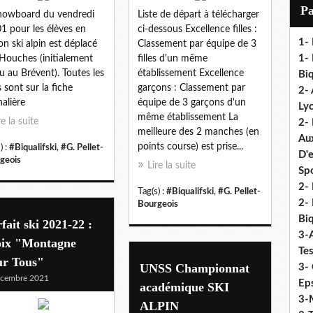
i
P
nowboard du vendredi
Liste de départ à télécharger
l
1 pour les élèves en
ci-dessous Excellence filles :
1-
on ski alpin est déplacé
Classement par équipe de 3
1- 
Houches (initialement
filles d'un même
u au Brévent). Toutes les
établissement Excellence
Biq
s sont sur la fiche
garçons : Classement par
2- 
nalière
équipe de 3 garçons d'un
Ly
même établissement La
re la suite
2-
meilleure des 2 manches (en
Au
points course) est prise...
) :
#Biqualifski
,
#G. Pellet-
D'
geois
Lire la suite
Sp
2- 
Tag(s) :
#Biqualifski
,
#G. Pellet-
2-
Bourgeois
Biq
fait ski 2021-22 :
3-
oix "Montagne
Te
ur Tous"
UNSS Championnat
3- 
écembre 2021
Eps
académique SKI
3-M
ALPIN