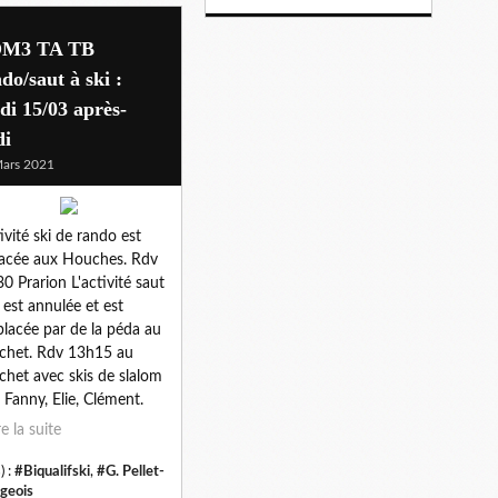
M3 TA TB
do/saut à ski :
di 15/03 après-
di
ars 2021
tivité ski de rando est
acée aux Houches. Rdv
0 Prarion L'activité saut
i est annulée et est
lacée par de la péda au
chet. Rdv 13h15 au
chet avec skis de slalom
 Fanny, Elie, Clément.
re la suite
) :
#Biqualifski
,
#G. Pellet-
geois