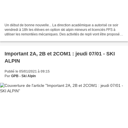
Un début de bonne nouvelle... La direction académique a autorisé ce soir
vendredi à 18h les élèves en option ski alpin mineurs et licenciés FFS à
utiliser les remontées mécaniques. Des activités de repli vont être proposées
aux majeurs (cf. programme...
Important 2A, 2B et 2COM1 : jeudi 07/01 - SKI
ALPIN
Publié le 05/01/2021 à 09:15
Par
GPB - Ski Alpin