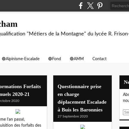
echam
biqualification "Métiers de la Montagne" du lycée R. F
🟢Alpinisme-Escalade
🔵Fond
🔴AMM
Contact
ormations Forfaits
Questionnaire prise
nuels 2020-21
en charge
Abo
nou
ctobre 2020
déplacement Escalade
à Buis les Baronnies
E
27 Septembre 2020
m
e l'an passé,
a
quisition des forfaits des