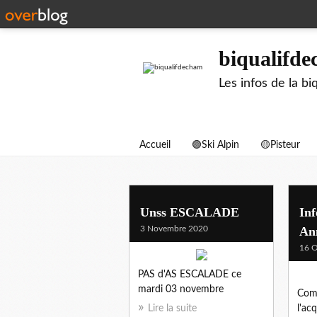
biqualifd
Les infos de la 
Accueil
🟣Ski Alpin
🟡Pisteur
biqualification
Unss ESCALADE
Inf
3 Novembre 2020
An
16 O
PAS d'AS ESCALADE ce
mardi 03 novembre
Comm
Lire la suite
l'ac