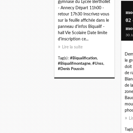
gymnase du Lycée Berthollet
- Annecy Départ 11h00 -
mod
retour 17h30 Inscrivez-vous
02 
sur la feuille affichée dans le
panneau d'infos Biqualif -
mo
hall Vie Scolaire Date limite
30 J
d'inscription ce...
Lire la suite
Dema
Tag(s) :
#Biqualification
,
le g
#Biqualifmontagne
,
#Unss
,
doit
#Denis Poussin
de r
Blan
de l
zone
Baud
mous
phoqu
Li
Tag(s