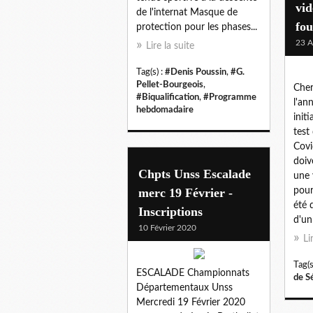
vid
de l'internat Masque de
fou
protection pour les phases...
23 A
Lire la suite
Tag(s) :
#Denis Poussin
,
#G.
Pellet-Bourgeois
,
Cher
#Biqualification
,
#Programme
l'an
hebdomadaire
init
test
Covi
doiv
Chpts Unss Escalade
une 
merc 19 Février -
pour
été 
Inscriptions
d'un 
10 Février 2020
Li
Tag(s
ESCALADE Championnats
de S
Départementaux Unss
Mercredi 19 Février 2020