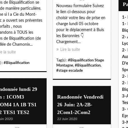
i
es de Biqualification se
P
Nouveau formulaire Suivez
l
 de manière particulière.
le lien ci-dessous pour
 si l a Cie du Mont-
1-
choisir votre lieu de prise en
c a ouvert ses préventes
1- 
charge lundi 05 octobre
orfaits , nous
pour le déplacement à Buis
Biq
andons à TOUS les
les Baronnies 👇
2- 
es de Biqualification (de
Chargement…
Ly
allée de Chamonix...
Lire la suite
2-
re la suite
Au
Tag(s) :
#Biqualification Stage
) :
#Biqualification
D'
Montagne
,
#Biqualification
,
Sp
#stage escalade
2- 
2-
ndonnée lundi 29
Biq
in : 1COM3
Randonnée Vendredi
3-
Te
OM4 1A 1B TS1
26 Juin: 2A-2B-
3- 
2 TES1 TES2
2Com1-2Com2
Eps
uin 2020
22 Juin 2020
3-M