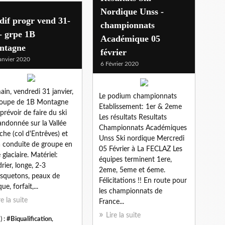
Nordique Unss -
if progr vend 31-
championnats
- grpe 1B
Académique 05
ntagne
février
anvier 2020
6 Février 2020
in, vendredi 31 janvier,
Le podium championnats
roupe de 1B Montagne
Etablissement: 1er & 2eme
 prévoir de faire du ski
Les résultats Resultats
andonnée sur la Vallée
Championnats Académiques
che (col d'Entrêves) et
Unss Ski nordique Mercredi
a conduite de groupe en
05 Février à La FECLAZ Les
 glaciaire. Matériel:
équipes terminent 1ere,
rier, longe, 2-3
2eme, 5eme et 6eme.
quetons, peaux de
Félicitations !! En route pour
e, forfait,...
les championnats de
re la suite
France...
Lire la suite
) :
#Biqualification
,