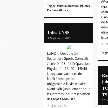
élèv
Tag(s) :
#Biqualification
,
#Denis
fera
Poussin
,
#Unss
Même
Blan
de f
dem
Infos UNSS
élèv
la v
4 Septembre 2020
Li
Tag(s
LUNDI : Début le 14
Septembre Sports Collectifs
: 16h40 - 18h45 Préparation
Physique* : 16h40 - 19h45
(Jusqu’aux vacances de
Ra
Noël) * Inscription
ju
obligatoire à la vie scolaire
TC
avant 16h (uniquement pour
TS
les internes) pour réservation
des repas MARDI :...
25 J
Lire la suite