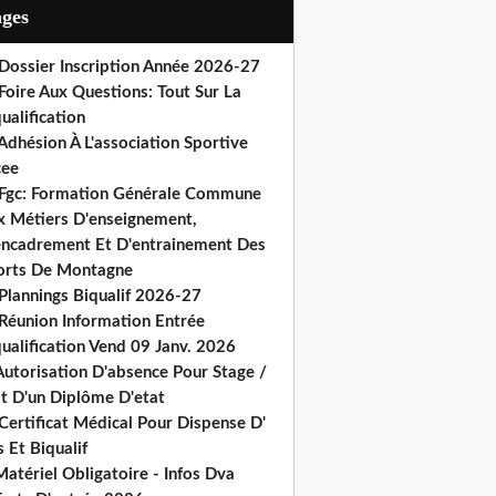
ages
 Dossier Inscription Année 2026-27
Foire Aux Questions: Tout Sur La
ualification
Adhésion À L'association Sportive
cee
 Fgc: Formation Générale Commune
x Métiers D'enseignement,
encadrement Et D'entrainement Des
orts De Montagne
Plannings Biqualif 2026-27
 Réunion Information Entrée
ualification Vend 09 Janv. 2026
Autorisation D'absence Pour Stage /
st D'un Diplôme D'etat
Certificat Médical Pour Dispense D'
 Et Biqualif
atériel Obligatoire - Infos Dva