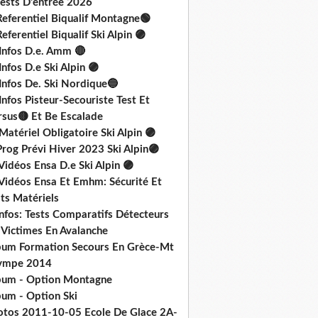
Tests D'entrée 2026
Referentiel Biqualif Montagne🟢
eferentiel Biqualif Ski Alpin 🟣
 Infos D.e. Amm 🔴
Infos D.e Ski Alpin 🟣
Infos De. Ski Nordique🔵
Infos Pisteur-Secouriste Test Et
rsus🟡 Et Be Escalade
Matériel Obligatoire Ski Alpin 🟣
rog Prévi Hiver 2023 Ski Alpin🟣
Vidéos Ensa D.e Ski Alpin 🟣
 Vidéos Ensa Et Emhm: Sécurité Et
ts Matériels
nfos: Tests Comparatifs Détecteurs
 Victimes En Avalanche
bum Formation Secours En Grèce-Mt
ympe 2014
bum - Option Montagne
bum - Option Ski
otos 2011-10-05 Ecole De Glace 2A-