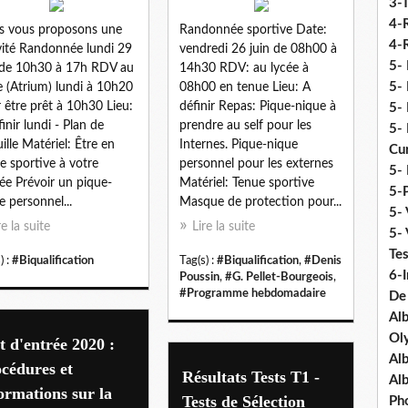
3-
4-
s vous proposons une
Randonnée sportive Date:
4-R
vité Randonnée lundi 29
vendredi 26 juin de 08h00 à
5-
 de 10h30 à 17h RDV au
14h30 RDV: au lycée à
5- 
e (Atrium) lundi à 10h20
08h00 en tenue Lieu: A
 être prêt à 10h30 Lieu:
définir Repas: Pique-nique à
5- 
finir lundi - Plan de
prendre au self pour les
5- 
uille Matériel: Être en
Internes. Pique-nique
Cu
e sportive à votre
personnel pour les externes
5- 
vée Prévoir un pique-
Matériel: Tenue sportive
5-P
e personnel...
Masque de protection pour...
5- 
re la suite
Lire la suite
5-
Tes
) :
#Biqualification
Tag(s) :
#Biqualification
,
#Denis
6-I
Poussin
,
#G. Pellet-Bourgeois
,
#Programme hebdomadaire
De
Al
Ol
t d'entrée 2020 :
Al
cédures et
Résultats Tests T1 -
Al
ormations sur la
Tests de Sélection
Ph