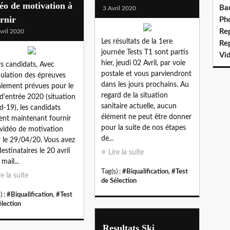
éo de motivation à
Ba
3 Avril 2020
rnir
Ph
Re
vril 2020
Les résultats de la 1ere
Re
journée Tests T1 sont partis
Vi
hier, jeudi 02 Avril, par voie
s candidats, Avec
postale et vous parviendront
nulation des épreuves
dans les jours prochains. Au
ialement prévues pour le
regard de la situation
 d'entrée 2020 (situation
sanitaire actuelle, aucun
d-19), les candidats
élément ne peut être donner
ent maintenant fournir
pour la suite de nos étapes
vidéo de motivation
de...
 le 29/04/20. Vous avez
destinataires le 20 avril
Lire la suite
mail...
Tag(s) :
#Biqualification
,
#Test
re la suite
de Sélection
) :
#Biqualification
,
#Test
élection
Resultats Ski