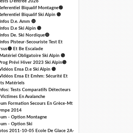
Tests D'entrée 2026
Referentiel Biqualif Montagne🟢
eferentiel Biqualif Ski Alpin 🟣
 Infos D.e. Amm 🔴
Infos D.e Ski Alpin 🟣
Infos De. Ski Nordique🔵
Infos Pisteur-Secouriste Test Et
rsus🟡 Et Be Escalade
Matériel Obligatoire Ski Alpin 🟣
rog Prévi Hiver 2023 Ski Alpin🟣
Vidéos Ensa D.e Ski Alpin 🟣
 Vidéos Ensa Et Emhm: Sécurité Et
ts Matériels
nfos: Tests Comparatifs Détecteurs
 Victimes En Avalanche
bum Formation Secours En Grèce-Mt
ympe 2014
bum - Option Montagne
bum - Option Ski
otos 2011-10-05 Ecole De Glace 2A-