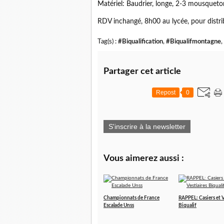
Matériel: Baudrier, longe, 2-3 mousqueton
RDV inchangé, 8h00 au lycée, pour distrib
Tag(s) :
#Biqualification
,
#Biqualifmontagne
,
Partager cet article
Repost
0
S'inscrire à la newsletter
Vous aimerez aussi :
Championnats de France
RAPPEL: Casiers et V
Escalade Unss
Biqualif