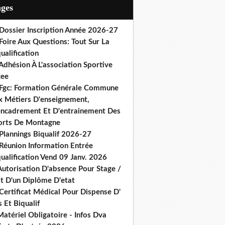
ages
 Dossier Inscription Année 2026-27
Foire Aux Questions: Tout Sur La
ualification
Adhésion À L'association Sportive
cee
 Fgc: Formation Générale Commune
x Métiers D'enseignement,
encadrement Et D'entrainement Des
orts De Montagne
Plannings Biqualif 2026-27
 Réunion Information Entrée
ualification Vend 09 Janv. 2026
Autorisation D'absence Pour Stage /
st D'un Diplôme D'etat
Certificat Médical Pour Dispense D'
 Et Biqualif
atériel Obligatoire - Infos Dva