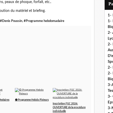
i
s, peaux de phoque, forfait, etc..
P
l
ution du matériel et briefing.
1-
1- 
#Denis Poussin
,
#Programme hebdomadaire
Biq
2- 
Ly
2-
Au
D'
Sp
2- 
2-
Biq
3-
Te
3- 
estiaires
🟡 Programme Hebdo Pisteurs
Eps
Inscription FGC 2026:
OUVERTURE de la procédure
3-M
individuelle