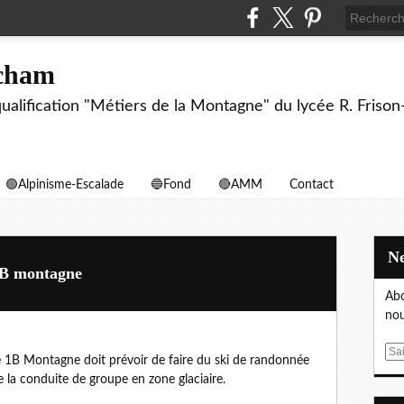
echam
biqualification "Métiers de la Montagne" du lycée R. F
🟢Alpinisme-Escalade
🔵Fond
🔴AMM
Contact
1B montagne
Abo
nou
E
e 1B Montagne doit prévoir de faire du ski de randonnée
m
de la conduite de groupe en zone glaciaire.
a