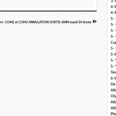
3-
4-
4-R
5-
ant : COM2 et COM3 ANNULATION SORTIE AMM mardi 04 février
5- 
5- 
5- 
Cu
5- 
5-P
5- 
5-
Tes
6-I
De
Al
Ol
Al
Al
Ph