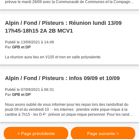
prévue le mardi 28/09 avec la Communauté de Communes et la Compagnie
des Guides pour définir les modalités...
Alpin / Fond / Pïsteurs : Réunion lundi 13/09
17h45-18h15 2A 2B MCV1
Publié le 13/09/2021 à 14:49
Par
GPB et DP
La réunion aura lieu en V105 et non en salle polyvalente.
Alpin / Fond / Pisteurs : infos 09/09 et 10/09
Publié le 07/09/2021 à 06:31
Par
GPB et DP
Nous avons oublié de vous informer pour les repas lors des rando/trail du
jeudi 09 et du vendredi 10 : - les internes : prendre votre pique-nique à la
cantine à 7h15 - les D-P : prévoir un pique-nique personnel. Pour les randos
: - jeudi 09 : Aiguillette...
< Page précédente
Page suivante >