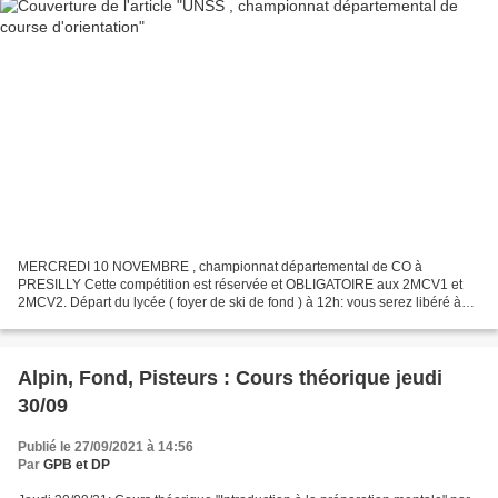
MERCREDI 10 NOVEMBRE , championnat départemental de CO à
PRESILLY Cette compétition est réservée et OBLIGATOIRE aux 2MCV1 et
2MCV2. Départ du lycée ( foyer de ski de fond ) à 12h: vous serez libéré à
11h30 pour déjeuner à la cantine , les externes doivent...
Alpin, Fond, Pisteurs : Cours théorique jeudi
30/09
Publié le 27/09/2021 à 14:56
Par
GPB et DP