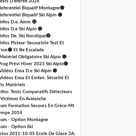
Tests D'entrée 2026
Referentiel Biqualif Montagne🟢
eferentiel Biqualif Ski Alpin 🟣
 Infos D.e. Amm 🔴
Infos D.e Ski Alpin 🟣
Infos De. Ski Nordique🔵
Infos Pisteur-Secouriste Test Et
rsus🟡 Et Be Escalade
Matériel Obligatoire Ski Alpin 🟣
rog Prévi Hiver 2023 Ski Alpin🟣
Vidéos Ensa D.e Ski Alpin 🟣
 Vidéos Ensa Et Emhm: Sécurité Et
ts Matériels
nfos: Tests Comparatifs Détecteurs
 Victimes En Avalanche
bum Formation Secours En Grèce-Mt
ympe 2014
bum - Option Montagne
bum - Option Ski
otos 2011-10-05 Ecole De Glace 2A-