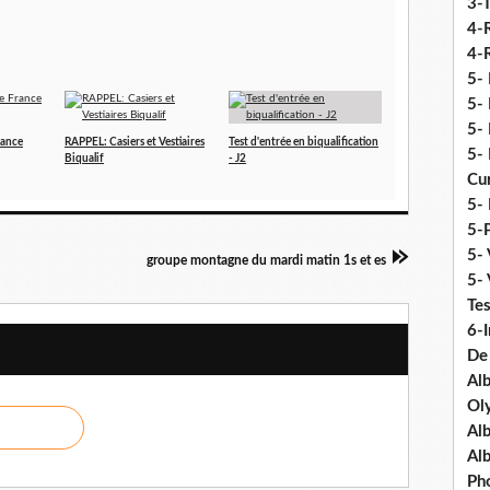
3-
4-
4-R
5-
5- 
5- 
rance
RAPPEL: Casiers et Vestiaires
Test d'entrée en biqualification
5- 
Biqualif
- J2
Cu
5- 
5-P
5- 
groupe montagne du mardi matin 1s et es
5-
Tes
6-I
De
Al
Ol
Al
Al
Ph