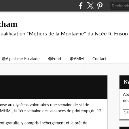
echam
biqualification "Métiers de la Montagne" du lycée R. F
🟢Alpinisme-Escalade
🔵Fond
🔴AMM
Contact
Abo
nou
ose aux lycéens volontaires une semaine de ski de
'EMHM , la 1ère semaine des vacances de printemps,du 12
E
m
t gratuite, y compris l'hébergement et le prêt de
a