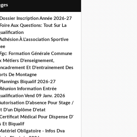
ages
 Dossier Inscription Année 2026-27
Foire Aux Questions: Tout Sur La
ualification
Adhésion À L'association Sportive
cee
 Fgc: Formation Générale Commune
x Métiers D'enseignement,
encadrement Et D'entrainement Des
orts De Montagne
Plannings Biqualif 2026-27
 Réunion Information Entrée
ualification Vend 09 Janv. 2026
Autorisation D'absence Pour Stage /
st D'un Diplôme D'etat
Certificat Médical Pour Dispense D'
 Et Biqualif
atériel Obligatoire - Infos Dva