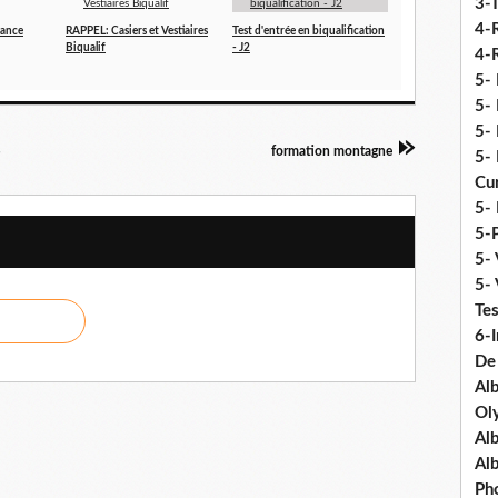
3-
4-
rance
RAPPEL: Casiers et Vestiaires
Test d'entrée en biqualification
Biqualif
- J2
4-R
5-
5- 
5- 
S
formation montagne
5- 
Cu
5- 
5-P
5- 
5-
Tes
6-I
De
Al
Ol
Al
Al
Ph