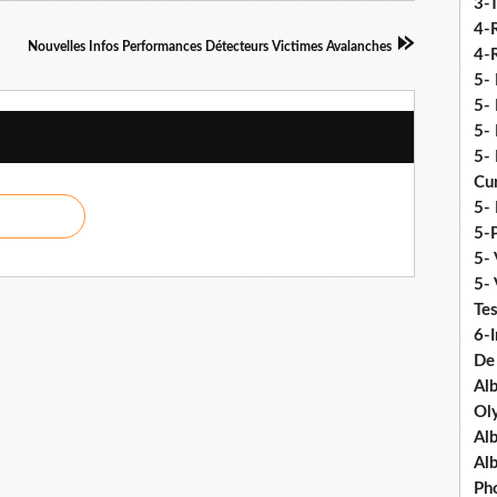
3-
4-
Nouvelles Infos Performances Détecteurs Victimes Avalanches
4-R
5-
5- 
5- 
5- 
Cu
5- 
5-P
5- 
5-
Tes
6-I
De
Al
Ol
Al
Al
Ph