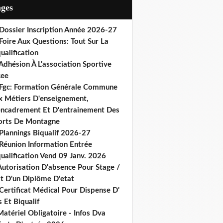
ages
 Dossier Inscription Année 2026-27
Foire Aux Questions: Tout Sur La
ualification
Adhésion À L'association Sportive
cee
 Fgc: Formation Générale Commune
x Métiers D'enseignement,
encadrement Et D'entrainement Des
orts De Montagne
Plannings Biqualif 2026-27
 Réunion Information Entrée
ualification Vend 09 Janv. 2026
Autorisation D'absence Pour Stage /
st D'un Diplôme D'etat
Certificat Médical Pour Dispense D'
 Et Biqualif
atériel Obligatoire - Infos Dva