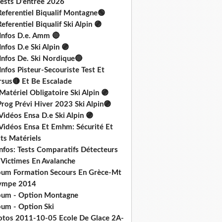
Tests D'entrée 2026
Referentiel Biqualif Montagne🟢
eferentiel Biqualif Ski Alpin 🟣
 Infos D.e. Amm 🔴
Infos D.e Ski Alpin 🟣
Infos De. Ski Nordique🔵
Infos Pisteur-Secouriste Test Et
rsus🟡 Et Be Escalade
Matériel Obligatoire Ski Alpin 🟣
rog Prévi Hiver 2023 Ski Alpin🟣
Vidéos Ensa D.e Ski Alpin 🟣
 Vidéos Ensa Et Emhm: Sécurité Et
ts Matériels
nfos: Tests Comparatifs Détecteurs
 Victimes En Avalanche
bum Formation Secours En Grèce-Mt
ympe 2014
bum - Option Montagne
bum - Option Ski
otos 2011-10-05 Ecole De Glace 2A-