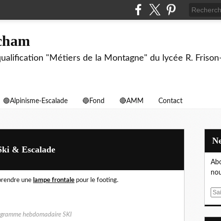
echam
biqualification "Métiers de la Montagne" du lycée R. F
🟢Alpinisme-Escalade
🔵Fond
🔴AMM
Contact
Ski & Escalade
Abo
nou
prendre une
lampe frontale
pour le footing.
E
m
a
ogramme hebdomadaire SKI