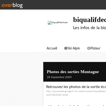
biqualifd
Les infos de la 
Accueil
🟣Ski Alpin
🟡Pisteur
Photos des sorties Montagne
28 Septembre 2009
Retrouvez les photos de la sortie éc
http://picasaweb.google.fr/lh/
sredir?uname=biqualifde
euD1QE&feat=
email