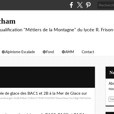
echam
biqualification "Métiers de la Montagne" du lycée R. F
🟢Alpinisme-Escalade
🔵Fond
🔴AMM
Contact
Abo
nou
ole de glace des BAC1 et 2B à la Mer de Glace sur
cham&
target=ALBUM&id=
5386217948733309873&authkey=
Gv1sRgCMKHyNiL-
E
m
a