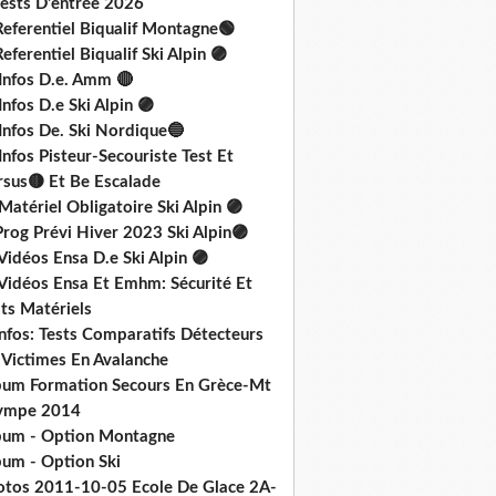
Tests D'entrée 2026
Referentiel Biqualif Montagne🟢
eferentiel Biqualif Ski Alpin 🟣
 Infos D.e. Amm 🔴
Infos D.e Ski Alpin 🟣
Infos De. Ski Nordique🔵
Infos Pisteur-Secouriste Test Et
rsus🟡 Et Be Escalade
Matériel Obligatoire Ski Alpin 🟣
rog Prévi Hiver 2023 Ski Alpin🟣
Vidéos Ensa D.e Ski Alpin 🟣
 Vidéos Ensa Et Emhm: Sécurité Et
ts Matériels
nfos: Tests Comparatifs Détecteurs
 Victimes En Avalanche
bum Formation Secours En Grèce-Mt
ympe 2014
bum - Option Montagne
bum - Option Ski
otos 2011-10-05 Ecole De Glace 2A-