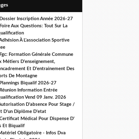
ages
 Dossier Inscription Année 2026-27
Foire Aux Questions: Tout Sur La
ualification
Adhésion À L'association Sportive
cee
 Fgc: Formation Générale Commune
x Métiers D'enseignement,
encadrement Et D'entrainement Des
orts De Montagne
Plannings Biqualif 2026-27
 Réunion Information Entrée
ualification Vend 09 Janv. 2026
Autorisation D'absence Pour Stage /
st D'un Diplôme D'etat
Certificat Médical Pour Dispense D'
 Et Biqualif
atériel Obligatoire - Infos Dva