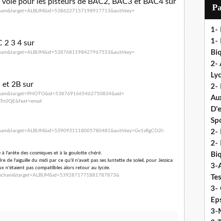
e voie pour les pisteurs de BAC2, BAC3 et BAC4 sur
i
P
cham&
target=ALBUM&id=
5386227157198917713&authkey=
l
1-
1- 
 2 3 4 sur
Biq
cham&
target=ALBUM&id=
5387681198427967553&authkey=
2- 
Ly
 et 2B sur
2-
cham&
target=PHOTO&id=
5387691665462750834&aid=
Au
aTn0QE&feat=
email
D'
Sp
cham&
target=ALBUM&id=
5390931118005780481&authkey=
Gv1sRgCO2I-
2- 
2-
e à l'arète des cosmiques et à la goulotte chéré.
Biq
 l'aiguille du midi par ce qu'il n'avait pas ses luntette de soleil, pour Jessica
3-
x n'étaient pas compatilbles alors retour au lycée.
fdecham&target=ALBUM&
id=5392871771881787873&
Te
3- 
Eps
3-M