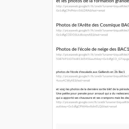
et les photos de la formation grand
http://picasaweb.google.fr/lh/
sredir?uname=biqualifde
Gv1sRgCPvPhbrv56LDRA&feat=
email
Photos de l'Arête des Cosmique BAC
http://picasaweb.google.fr/lh/
sredir?uname=biqualifde
Gv1sRgCODO3LbJ8oiqmAE&feat=
email
Photos de l'école de neige des BAC1
http://picasaweb.google.fr/lh/
sredir?uname=biqualifde
5387691637668136545&authkey=
Gv1sRgCO_G7Jqxg
photos de l'école d'escalade aux Gaillands en 2b Bac1
http://picasaweb.google.fr/lh/
sredir?uname=biqualifde
4uoy4CWyAE&feat=
email
et voiçi les photos de la dernière sortie bikf de la périod
Une petite pour pensée pour arnaud qui a du redescendre de
qui a apporté ses chaussure et ses crampons mais les deu
http://picasaweb.google.com/
lh/sredir?uname=
biquali
authkey=Gv1sRgCPWi4bnftdmTLQ&
feat=email