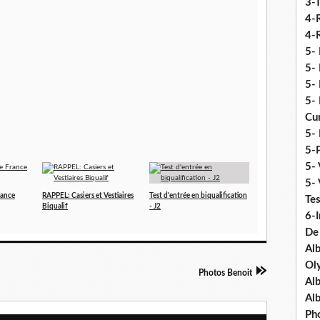
3-
4-
4-R
5-
5- 
5- 
5- 
Cu
5- 
5-P
5- 
5-
rance
RAPPEL: Casiers et Vestiaires
Test d'entrée en biqualification
Tes
Biqualif
- J2
6-I
De
Al
Ol
Photos Benoit
Al
Al
Ph