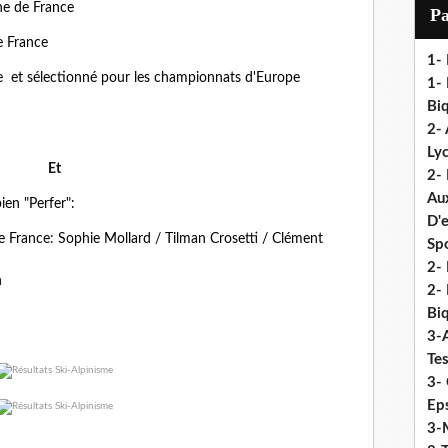
i
ne de France
P
l
e France
1-
ème et sélectionné pour les championnats d'Europe
1- 
Biq
2- 
Ly
Et
2-
Au
ien "Perfer":
D'
e France
:
Sophie Mollard /
Tilman Crosetti /
Clément
Sp
2- 
n
2-
Biq
3-
Te
3- 
Eps
3-M