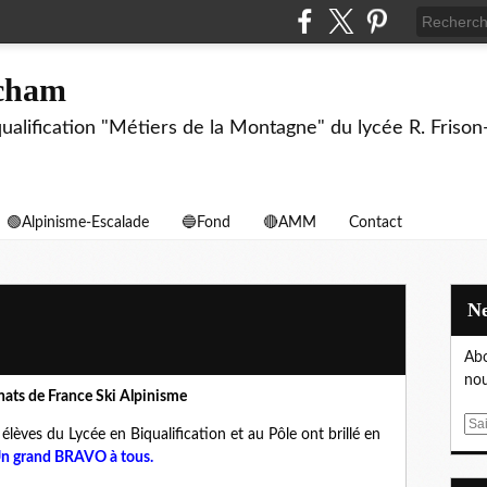
echam
biqualification "Métiers de la Montagne" du lycée R. F
🟢Alpinisme-Escalade
🔵Fond
🔴AMM
Contact
Abo
nou
ats de France Ski Alpinisme
E
élèves du Lycée en Biqualification et au Pôle ont brillé en
m
n grand BRAVO à tous.
a