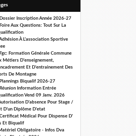
ages
 Dossier Inscription Année 2026-27
Foire Aux Questions: Tout Sur La
ualification
Adhésion À L'association Sportive
cee
 Fgc: Formation Générale Commune
x Métiers D'enseignement,
encadrement Et D'entrainement Des
orts De Montagne
Plannings Biqualif 2026-27
 Réunion Information Entrée
ualification Vend 09 Janv. 2026
Autorisation D'absence Pour Stage /
st D'un Diplôme D'etat
Certificat Médical Pour Dispense D'
 Et Biqualif
atériel Obligatoire - Infos Dva