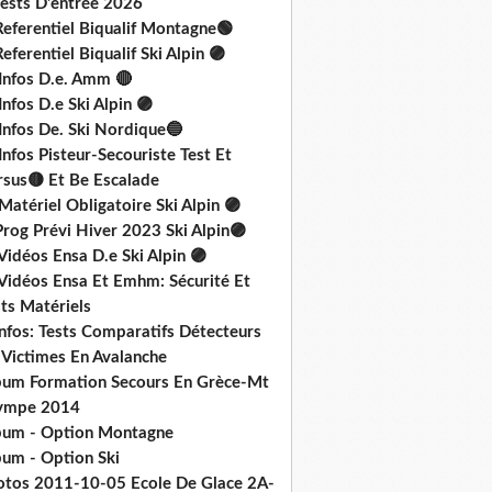
Tests D'entrée 2026
Referentiel Biqualif Montagne🟢
eferentiel Biqualif Ski Alpin 🟣
 Infos D.e. Amm 🔴
Infos D.e Ski Alpin 🟣
Infos De. Ski Nordique🔵
Infos Pisteur-Secouriste Test Et
rsus🟡 Et Be Escalade
Matériel Obligatoire Ski Alpin 🟣
rog Prévi Hiver 2023 Ski Alpin🟣
Vidéos Ensa D.e Ski Alpin 🟣
 Vidéos Ensa Et Emhm: Sécurité Et
ts Matériels
nfos: Tests Comparatifs Détecteurs
 Victimes En Avalanche
bum Formation Secours En Grèce-Mt
ympe 2014
bum - Option Montagne
bum - Option Ski
otos 2011-10-05 Ecole De Glace 2A-