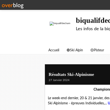
biqualifd
Les infos de la 
Accueil
🟣Ski Alpin
🟡Pisteur
Résultats Ski-Alpinisme
27 Janvier 2024
Championn
Le week-end dernier, 20 & 21 janvier, des 
Ski Alpinisme - épreuves Individuelles,...
U