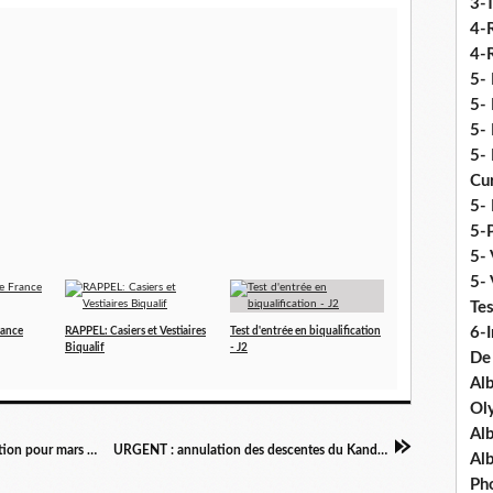
3-
4-
4-R
5-
5- 
5- 
5- 
Cu
5- 
5-P
5- 
5-
Tes
6-I
rance
RAPPEL: Casiers et Vestiaires
Test d'entrée en biqualification
Biqualif
- J2
De
Al
Ol
Al
🟣 Test technique ski alpin - résultats et inscription pour mars 2024
URGENT : annulation des descentes du Kandahar
Al
Ph