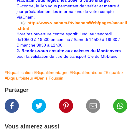
ViaCham vous réglez les 100€ à votre charge
.
Ci-contre, le lien vous permettant de vérifier et mettre à
jour préalablement les informations de votre compte
ViaCham.
👉
http://www.viacham.fr/viachamWeb/pages/accueil
.xhtml
Horaires ouverture centre sportif: lundi au vendredi
de10h00 à 19h00 en continu / Samedi 14h00 à 19h30 /
Dimanche 9h30 à 12h00
2- Rendez-vous ensuite aux caisses du Montenvers
pour la validation du titre de transport Cie du Mt-Blanc
#Biqualification
#Biqualifmontagne
#Biqualifnordique
#Biqualifski
#Biqualifpisteur
#Denis Poussin
Partager
Vous aimerez aussi