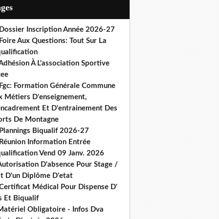
ages
 Dossier Inscription Année 2026-27
Foire Aux Questions: Tout Sur La
ualification
Adhésion À L'association Sportive
cee
 Fgc: Formation Générale Commune
x Métiers D'enseignement,
encadrement Et D'entrainement Des
orts De Montagne
Plannings Biqualif 2026-27
 Réunion Information Entrée
ualification Vend 09 Janv. 2026
Autorisation D'absence Pour Stage /
st D'un Diplôme D'etat
Certificat Médical Pour Dispense D'
 Et Biqualif
atériel Obligatoire - Infos Dva