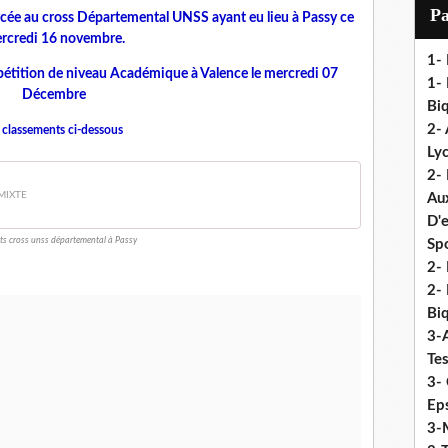
i
P
lycée au cross Départemental UNSS ayant eu lieu à Passy ce
l
rcredi 16 novembre.
1-
mpétition de niveau Académique à Valence le mercredi 07
1- 
Décembre
Biq
2- 
s classements ci-dessous
Ly
2-
 MIXTE
Au
D'
ts cross unss départemental à Passy
Sp
2- 
2-
Biq
3-
Te
3- 
Eps
3-M