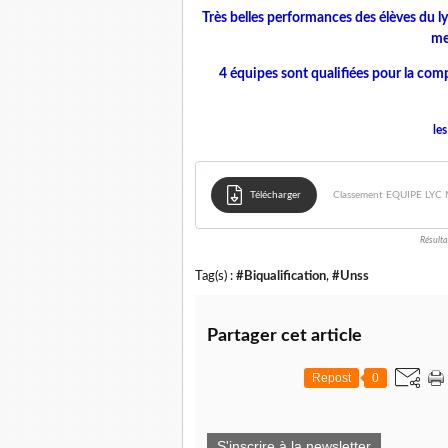
Très belles performances des élèves du 
me
4 équipes sont qualifiées pour la co
le
Télécharger
Classement EQUIPE LYC
Résulta
Tag(s) :
#Biqualification
,
#Unss
Partager cet article
Repost
0
S'inscrire à la newsletter