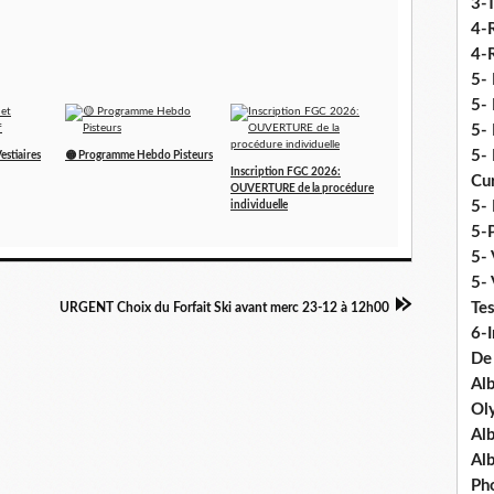
3-
4-
4-R
5-
5- 
5- 
5- 
estiaires
🟡 Programme Hebdo Pisteurs
Inscription FGC 2026:
Cu
OUVERTURE de la procédure
5- 
individuelle
5-P
5- 
5-
Tes
URGENT Choix du Forfait Ski avant merc 23-12 à 12h00
6-I
De
Al
Ol
Al
Al
Ph