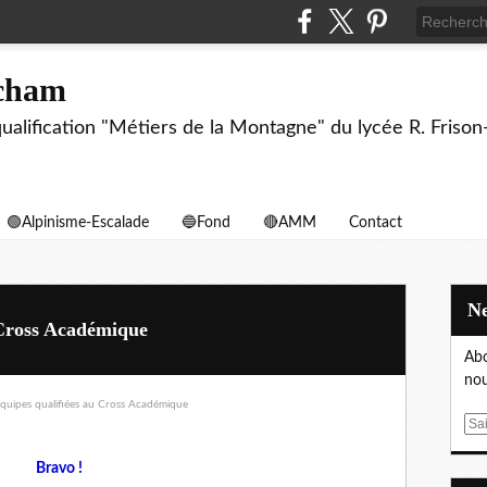
echam
biqualification "Métiers de la Montagne" du lycée R. F
🟢Alpinisme-Escalade
🔵Fond
🔴AMM
Contact
 Cross Académique
Abo
nou
E
m
Bravo !
a