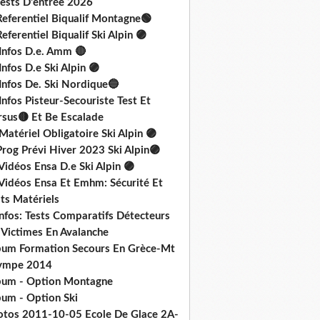
Tests D'entrée 2026
Referentiel Biqualif Montagne🟢
eferentiel Biqualif Ski Alpin 🟣
 Infos D.e. Amm 🔴
Infos D.e Ski Alpin 🟣
Infos De. Ski Nordique🔵
Infos Pisteur-Secouriste Test Et
rsus🟡 Et Be Escalade
Matériel Obligatoire Ski Alpin 🟣
rog Prévi Hiver 2023 Ski Alpin🟣
Vidéos Ensa D.e Ski Alpin 🟣
 Vidéos Ensa Et Emhm: Sécurité Et
ts Matériels
nfos: Tests Comparatifs Détecteurs
 Victimes En Avalanche
bum Formation Secours En Grèce-Mt
ympe 2014
bum - Option Montagne
bum - Option Ski
otos 2011-10-05 Ecole De Glace 2A-