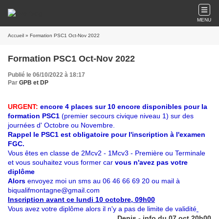
MENU
Accueil
» Formation PSC1 Oct-Nov 2022
Formation PSC1 Oct-Nov 2022
Publié le 06/10/2022 à 18:17
Par
GPB et DP
URGENT:
encore 4 places sur 10 encore disponibles pour la
formation PSC1
(premier secours civique niveau 1) sur des
journées d' Octobre ou Novembre.
Rappel le PSC1 est obligatoire pour l'inscription à l'examen
FGC.
Vous êtes en classe de 2Mcv2 - 1Mcv3 - Première ou Terminale
et vous souhaitez vous former car
vous n'avez pas votre
diplôme
Alors
envoyez moi
un sms au 06 46 66 69 20 ou mail à
biqualifmontagne@gmail.com
Inscription avant ce lundi 10 octobre, 09h00
Vous avez votre diplôme alors il n'y a pas de limite de validité
Denis - info du 07 oct 20h00