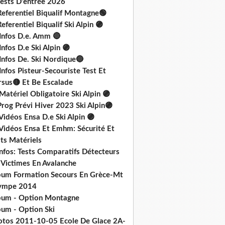
Tests D'entrée 2026
Referentiel Biqualif Montagne🟢
eferentiel Biqualif Ski Alpin 🟣
 Infos D.e. Amm 🔴
Infos D.e Ski Alpin 🟣
Infos De. Ski Nordique🔵
Infos Pisteur-Secouriste Test Et
rsus🟡 Et Be Escalade
Matériel Obligatoire Ski Alpin 🟣
rog Prévi Hiver 2023 Ski Alpin🟣
Vidéos Ensa D.e Ski Alpin 🟣
 Vidéos Ensa Et Emhm: Sécurité Et
ts Matériels
nfos: Tests Comparatifs Détecteurs
 Victimes En Avalanche
bum Formation Secours En Grèce-Mt
ympe 2014
bum - Option Montagne
bum - Option Ski
otos 2011-10-05 Ecole De Glace 2A-