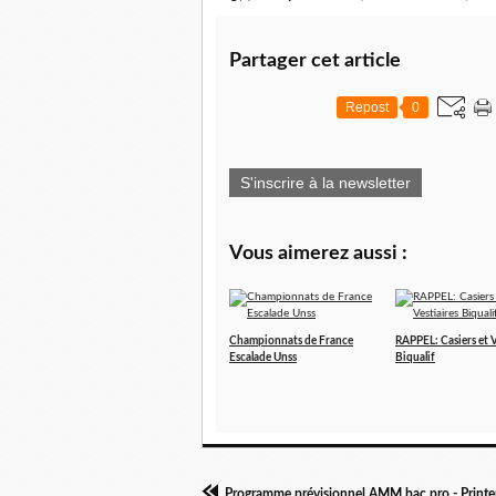
Partager cet article
Repost
0
S'inscrire à la newsletter
Vous aimerez aussi :
Championnats de France
RAPPEL: Casiers et V
Escalade Unss
Biqualif
Programme prévisionnel AMM bac pro - Print