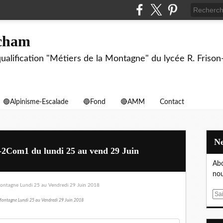
echam
biqualification "Métiers de la Montagne" du lycée R. F
🟢Alpinisme-Escalade
🔵Fond
🔴AMM
Contact
-2Com1 du lundi 25 au vend 29 Juin
Abo
nou
E
Montagne Lundi 25 au Vendredi 29 Juin 2018
m
a