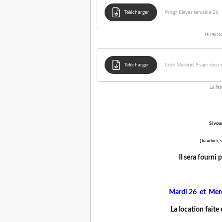
Télécharger
Progr Elèves semaine 26
LE PROG
Télécharger
Liste Matériel Stage séc
La lis
Si vou
( baudrier,
Il sera fourni 
Mardi 26 et Merc
La location faite