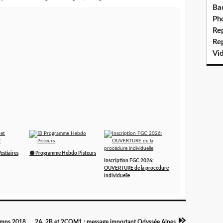
Ba
Ph
Re
Re
Vi
estiaires
🟡 Programme Hebdo Pisteurs
Inscription FGC 2026:
OUVERTURE de la procédure
individuelle
emps 2018
2A, 2B et 2COM1 : message important Odyssée Alpes