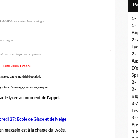
i
P
l
1-
RAMME de la semaine Sécu montagne
1- 
Biq
2- 
u montagne
Ly
2-
te du matériel obligatoire par journée
Au
Lundi 25 juin: Escalade
D'
Sp
s n'avez pas le matériel d'escalade
2- 
 système d'assurage, chaussons, casque)
2-
Biq
par le lycée au moment de l'appel.
3-
Te
3- 
redi 27: Ecole de Glace et de Neige
Eps
 en magasin est à la charge du Lycée.
3-M