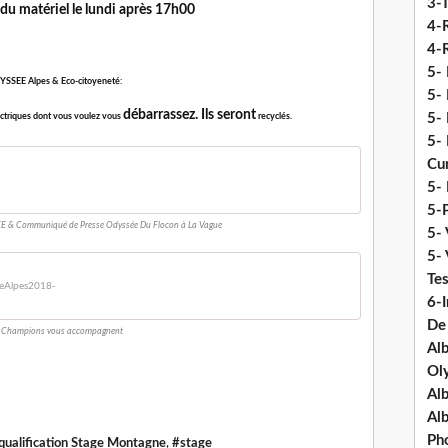
3-
du matériel le lundi après 17h00
4-
4-R
5-
SSEE Alpes & Eco-citoyeneté:
5- 
débarrassez. Ils seront
5- 
ectriques dont vous voulez vous
recyclés.
5- 
Cu
5- 
5-P
& Communiqué de Presse Odyssée Du Flocon à La Vague
5- 
5-
Tes
éeAlpes2018-
6-I
De
 Champions vous accompagnent
Al
Ol
Al
Al
Ph
qualification Stage Montagne
,
#stage