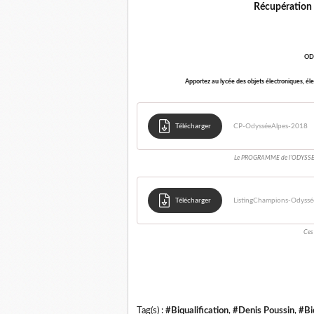
Récupération 
ODY
Apportez au lycée des objets électroniques, él
Télécharger
CP-OdysséeAlpes-2018
Le PROGRAMME de l'ODYSSEE 
Télécharger
ListingChampions-Odyss
Ces
Tag(s) :
#Biqualification
,
#Denis Poussin
,
#Bi