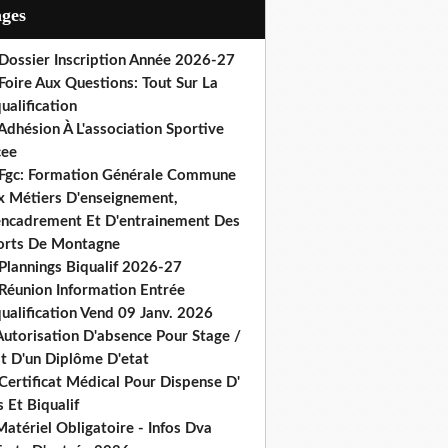
ages
 Dossier Inscription Année 2026-27
Foire Aux Questions: Tout Sur La
ualification
Adhésion À L'association Sportive
cee
 Fgc: Formation Générale Commune
x Métiers D'enseignement,
encadrement Et D'entrainement Des
orts De Montagne
Plannings Biqualif 2026-27
 Réunion Information Entrée
ualification Vend 09 Janv. 2026
Autorisation D'absence Pour Stage /
st D'un Diplôme D'etat
Certificat Médical Pour Dispense D'
 Et Biqualif
atériel Obligatoire - Infos Dva