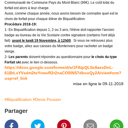
Communauté de Commune Pays du Mont-Blanc (99€). Le coût total du 
forfait est alors à leur charge.
Aussi, comme chaque année, nous avons besoin de connaitre quel est le 
choix de forfait pour chaque élève de Biqualification.
Procédure 2018-19:
1- En Biqualification depuis 1, 2 ou 3 ans, l'élève doit rapporter l'ancien
badge au bureau de la Vie Scolaire contre signature (certains l'ont déjà
fait)
avant le lundi 19 Novembre, à 12h00
.
Si vous ne retrouvez plus
votre badge, allez aux caisses du Montenvers pour racheter un badge
vierge.
2-
Les parents
doivent répondre au questionnaire pour
le choix du type
Forfait ski
avec le lien ci-dessous.
https://docs.google.com/forms/d/e/1FAIpQLSc8aesDnL-
61BrLsYVsdm2teYnwvR2r2naCO5lNS7dbooQy2A/viewform?
usp=sf_link
mise en ligne le 09-11-2018
#Biqualification
#Denis Poussin
Partager