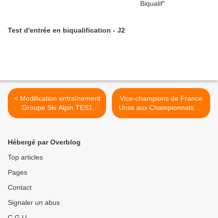
Test d'entrée en biqualification - J2
< Modification entraînement
Vice-champions de France
Groupe Ski Alpin TES1
Unss aux Championnats de
vendredi 17 mars 2017
France Ski Nordique
établissement >
Hébergé par Overblog
Top articles
Pages
Contact
Signaler un abus
C.G.U.