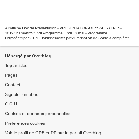
A l'affiche Doc de Présentation - PRESENTATION-ODYSSEE-ALPES-
2019ChamonixV4.pdf Programme lundi 13 mai - Programme
OdysséeAlpes2019-Etablissements.pdf Autorisation de Sortie à compléter et
transmettre d'Urgence - autorisation_de_sortie_scolaire_flocon.pdf
Constitution...
Hébergé par Overblog
Top articles
Pages
Contact
Signaler un abus
C.G.U.
Cookies et données personnelles
Préférences cookies
Voir le profil de GPB et DP sur le portail Overblog