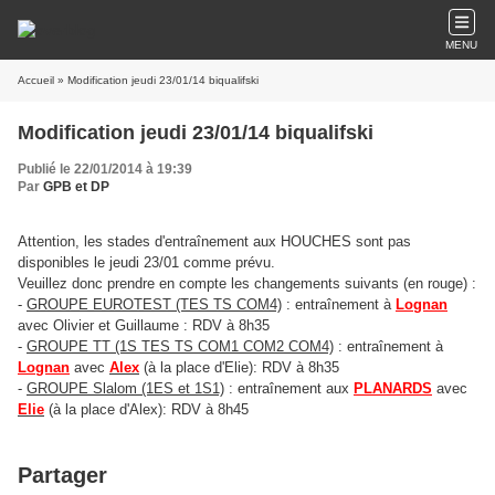
MENU
Accueil
» Modification jeudi 23/01/14 biqualifski
Modification jeudi 23/01/14 biqualifski
Publié le 22/01/2014 à 19:39
Par
GPB et DP
Attention, les stades d'entraînement aux HOUCHES sont pas
disponibles le jeudi 23/01 comme prévu.
Veuillez donc prendre en compte les changements suivants (en rouge) :
-
GROUPE EUROTEST (TES TS COM4)
: entraînement à
Lognan
avec Olivier et Guillaume : RDV à 8h35
-
GROUPE TT (1S TES TS COM1 COM2 COM4)
: entraînement à
Lognan
avec
Alex
(à la place d'Elie): RDV à 8h35
-
GROUPE Slalom (1ES et 1S1)
: entraînement aux
PLANARDS
avec
Elie
(à la place d'Alex): RDV à 8h45
Partager