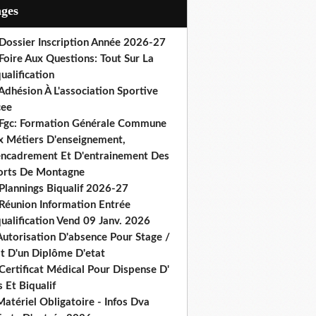
ages
 Dossier Inscription Année 2026-27
Foire Aux Questions: Tout Sur La
ualification
Adhésion À L'association Sportive
cee
 Fgc: Formation Générale Commune
x Métiers D'enseignement,
encadrement Et D'entrainement Des
orts De Montagne
Plannings Biqualif 2026-27
 Réunion Information Entrée
ualification Vend 09 Janv. 2026
Autorisation D'absence Pour Stage /
st D'un Diplôme D'etat
Certificat Médical Pour Dispense D'
 Et Biqualif
atériel Obligatoire - Infos Dva