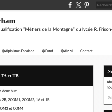
echam
biqualification "Métiers de la Montagne" du lycée R. F
🟢Alpinisme-Escalade
🔵Fond
🔴AMM
Contact
TA et TB
Abo
nou
ra deux bus:
E
 les 2B, 2COM1, 2COM2, 1A et 1B
m
a
, COM3 et COM4