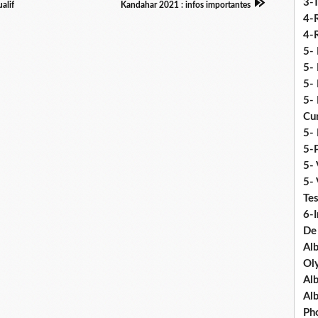
3-
alif
Kandahar 2021 : infos importantes
4-
4-R
5-
5- 
5- 
5- 
Cu
5- 
5-P
5- 
5-
Tes
6-I
De
Al
Ol
Al
Al
Ph