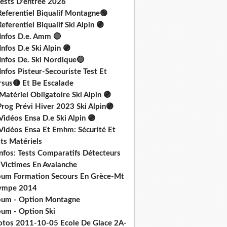
Tests D'entrée 2026
Referentiel Biqualif Montagne🟢
eferentiel Biqualif Ski Alpin 🟣
 Infos D.e. Amm 🔴
Infos D.e Ski Alpin 🟣
Infos De. Ski Nordique🔵
Infos Pisteur-Secouriste Test Et
rsus🟡 Et Be Escalade
Matériel Obligatoire Ski Alpin 🟣
rog Prévi Hiver 2023 Ski Alpin🟣
Vidéos Ensa D.e Ski Alpin 🟣
 Vidéos Ensa Et Emhm: Sécurité Et
ts Matériels
nfos: Tests Comparatifs Détecteurs
 Victimes En Avalanche
bum Formation Secours En Grèce-Mt
ympe 2014
bum - Option Montagne
bum - Option Ski
otos 2011-10-05 Ecole De Glace 2A-