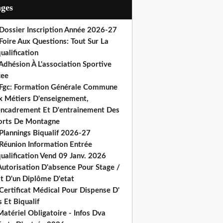
ages
 Dossier Inscription Année 2026-27
Foire Aux Questions: Tout Sur La
ualification
Adhésion À L'association Sportive
cee
 Fgc: Formation Générale Commune
x Métiers D'enseignement,
encadrement Et D'entrainement Des
orts De Montagne
Plannings Biqualif 2026-27
 Réunion Information Entrée
ualification Vend 09 Janv. 2026
Autorisation D'absence Pour Stage /
st D'un Diplôme D'etat
Certificat Médical Pour Dispense D'
 Et Biqualif
atériel Obligatoire - Infos Dva