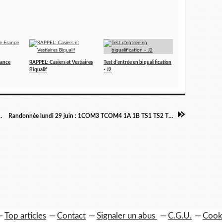
rance
RAPPEL: Casiers et Vestiaires
Test d'entrée en biqualification
Biqualif
- J2
n: 2A-2B-2Com1-2Com2
Randonnée lundi 29 juin : 1COM3 TCOM4 1A 1B TS1 TS2 TES1 TES2
Top articles
Contact
Signaler un abus
C.G.U.
Cook