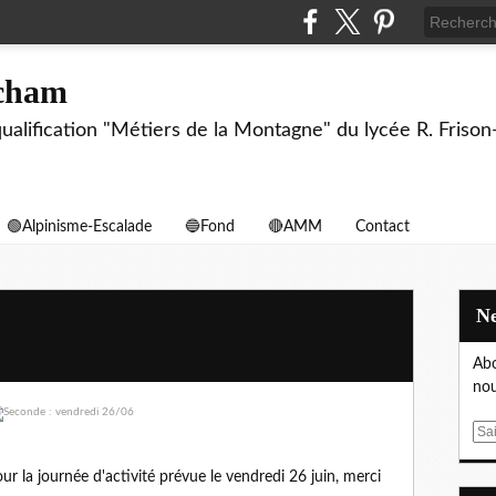
echam
biqualification "Métiers de la Montagne" du lycée R. F
🟢Alpinisme-Escalade
🔵Fond
🔴AMM
Contact
Abo
nou
E
m
pour la journée d'activité prévue le vendredi 26 juin, merci
a