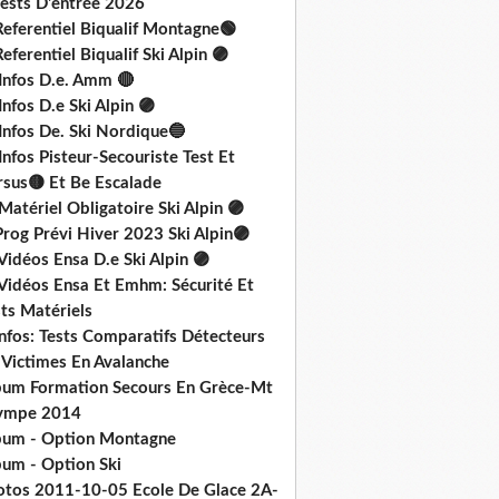
Tests D'entrée 2026
Referentiel Biqualif Montagne🟢
eferentiel Biqualif Ski Alpin 🟣
 Infos D.e. Amm 🔴
Infos D.e Ski Alpin 🟣
Infos De. Ski Nordique🔵
Infos Pisteur-Secouriste Test Et
rsus🟡 Et Be Escalade
Matériel Obligatoire Ski Alpin 🟣
rog Prévi Hiver 2023 Ski Alpin🟣
Vidéos Ensa D.e Ski Alpin 🟣
 Vidéos Ensa Et Emhm: Sécurité Et
ts Matériels
nfos: Tests Comparatifs Détecteurs
 Victimes En Avalanche
bum Formation Secours En Grèce-Mt
ympe 2014
bum - Option Montagne
bum - Option Ski
otos 2011-10-05 Ecole De Glace 2A-