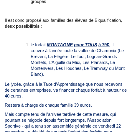
groupes
Il est donc proposé aux familles des élèves de Biqualification,
deux possibilités
:
le forfait
MONTAGNE pour TOUS
à 79€.
Il
couvre à l’année toute la vallée de Chamonix (Le
Brévent, La Flégère, Le Tour, Lognan-Grands
Montets, L’Aiguille du Midi, Les Planards, Le
Montenvers, Les Houches, Le Tramway du Mont
Blanc).
Le lycée, grâce à la Taxe d’Apprentissage que nous recevons
de certaines entreprises, va financer chaque forfait à hauteur de
40 euros.
Restera à charge de chaque famille 39 euros.
Mais compte tenu de l’arrivée tardive de cette mesure, qui
pourtant se négocie depuis fort longtemps, l’Association
Sportive - qui a tenu son assemblée générale ce vendredi 22
novembre - a décidé de soutenir l’achat des forfaits pour