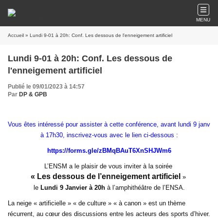
MENU
Accueil
» Lundi 9-01 à 20h: Conf. Les dessous de l'enneigement artificiel
Lundi 9-01 à 20h: Conf. Les dessous de
l'enneigement artificiel
Publié le 09/01/2023 à 14:57
Par
DP & GPB
Vous êtes intéressé pour assister à cette conférence, avant lundi 9 janv
à 17h30, inscrivez-vous avec le lien ci-dessous :
https://forms.gle/zBMqBAuT6XnSHJWm6
L’ENSM a le plaisir de vous inviter à la soirée
« Les dessous de l’enneigement artificiel
»
le
Lundi 9 Janvier à 20h
à l’amphithéâtre de l’ENSA.
La neige « artificielle » « de culture » « à canon » est un thème
récurrent, au cœur des discussions entre les acteurs des sports d’hiver.